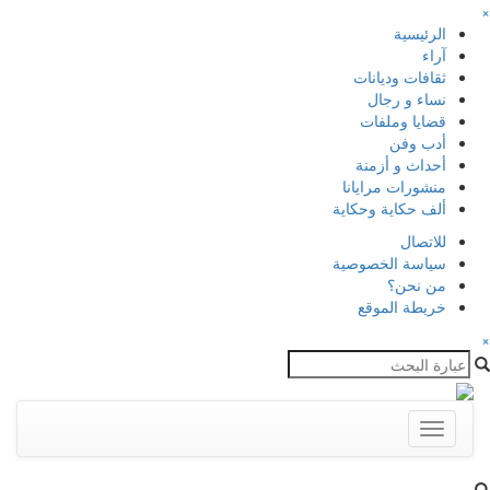
×
الرئيسية
آراء
ثقافات وديانات
نساء و رجال
قضايا وملفات
أدب وفن
أحداث و أزمنة
منشورات مرايانا
ألف حكاية وحكاية
للاتصال
سياسة الخصوصية
من نحن؟
خريطة الموقع
×
Toggle
navigation