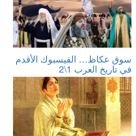
سوق عكاظ… الفيسبوك الأقدم
في تاريخ العرب 1\2