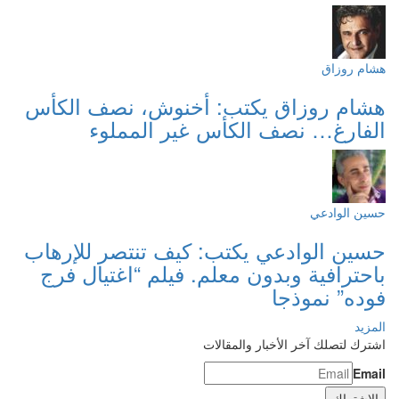
هشام روزاق
هشام روزاق يكتب: أخنوش، نصف الكأس
الفارغ… نصف الكأس غير المملوء
حسين الوادعي
حسين الوادعي يكتب: كيف تنتصر للإرهاب
باحترافية وبدون معلم. فيلم “اغتيال فرج
فوده” نموذجا
المزيد
اشترك لتصلك آخر الأخبار والمقالات
Email