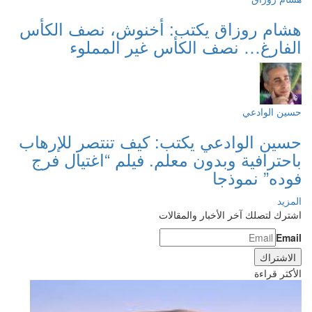
هشام روزاق يكتب: أخنوش، نصف الكأس
الفارغ… نصف الكأس غير المملوء
حسين الوادعي
حسين الوادعي يكتب: كيف تنتصر للإرهاب
باحترافية وبدون معلم. فيلم “اغتيال فرج
فوده” نموذجا
المزيد
اشترك لتصلك آخر الأخبار والمقالات
Email
الأكثر قراءة