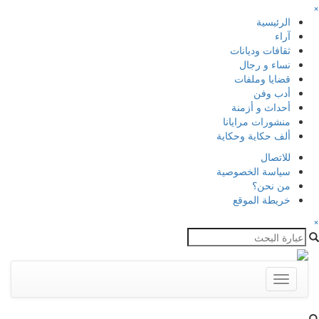
×
الرئيسية
آراء
ثقافات وديانات
نساء و رجال
قضايا وملفات
أدب وفن
أحداث و أزمنة
منشورات مرايانا
ألف حكاية وحكاية
للاتصال
سياسة الخصوصية
من نحن؟
خريطة الموقع
×
Toggle
navigation