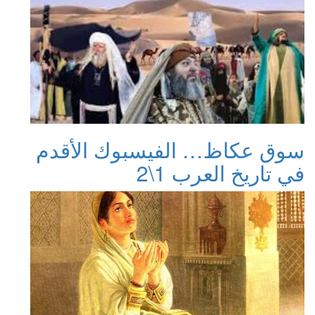
سوق عكاظ… الفيسبوك الأقدم
في تاريخ العرب 1\2