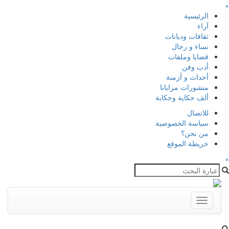
×
الرئيسية
آراء
ثقافات وديانات
نساء و رجال
قضايا وملفات
أدب وفن
أحداث و أزمنة
منشورات مرايانا
ألف حكاية وحكاية
للاتصال
سياسة الخصوصية
من نحن؟
خريطة الموقع
×
Toggle
navigation