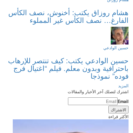
هشام روزاق يكتب: أخنوش، نصف الكأس
الفارغ… نصف الكأس غير المملوء
حسين الوادعي
حسين الوادعي يكتب: كيف تنتصر للإرهاب
باحترافية وبدون معلم. فيلم “اغتيال فرج
فوده” نموذجا
المزيد
اشترك لتصلك آخر الأخبار والمقالات
Email
الأكثر قراءة