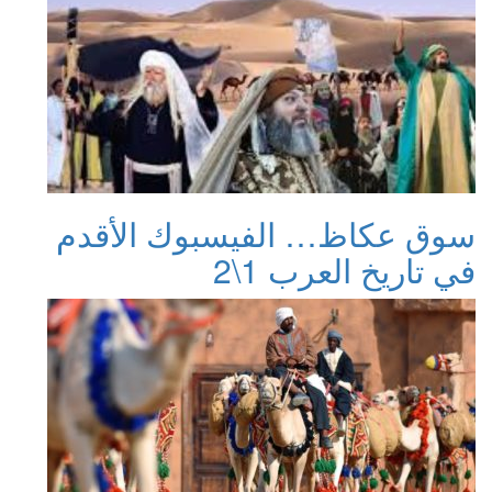
سوق عكاظ… الفيسبوك الأقدم
في تاريخ العرب 1\2