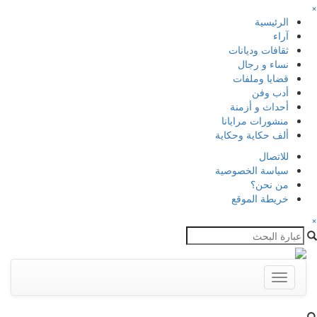
×
الرئيسية
آراء
ثقافات وديانات
نساء و رجال
قضايا وملفات
أدب وفن
أحداث و أزمنة
منشورات مرايانا
ألف حكاية وحكاية
للاتصال
سياسة الخصوصية
من نحن؟
خريطة الموقع
×
Toggle
navigation