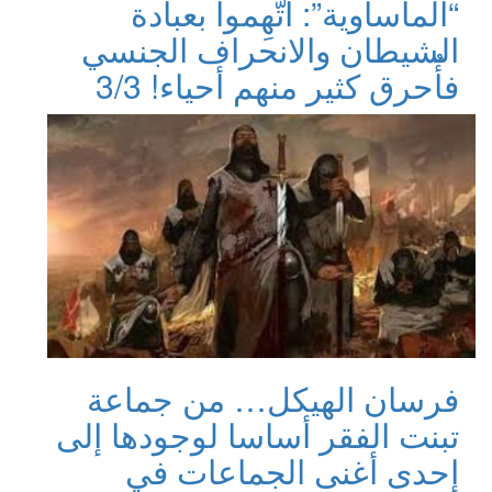
“المأساوية”: اتُّهِموا بعبادة
الشيطان والانحراف الجنسي
فأُحرق كثير منهم أحياء! 3/3
فرسان الهيكل… من جماعة
تبنت الفقر أساسا لوجودها إلى
إحدى أغنى الجماعات في