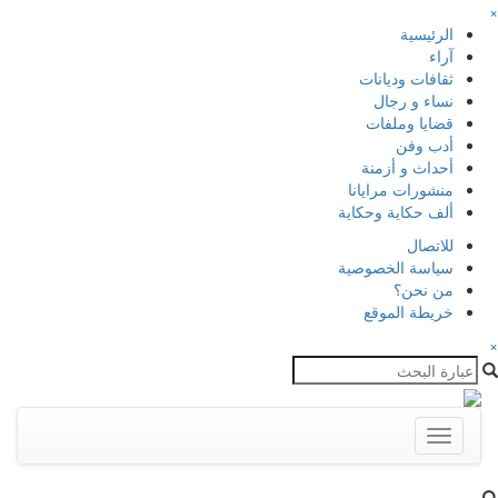
×
الرئيسية
آراء
ثقافات وديانات
نساء و رجال
قضايا وملفات
أدب وفن
أحداث و أزمنة
منشورات مرايانا
ألف حكاية وحكاية
للاتصال
سياسة الخصوصية
من نحن؟
خريطة الموقع
×
Toggle
navigation