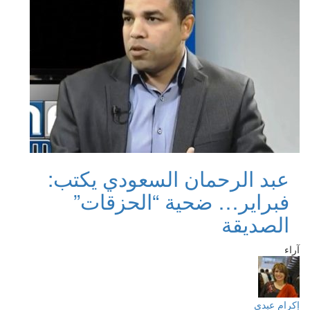
عبد الرحمان السعودي يكتب:
فبراير… ضحية “الحزقات”
الصديقة
آراء
إكرام عبدي