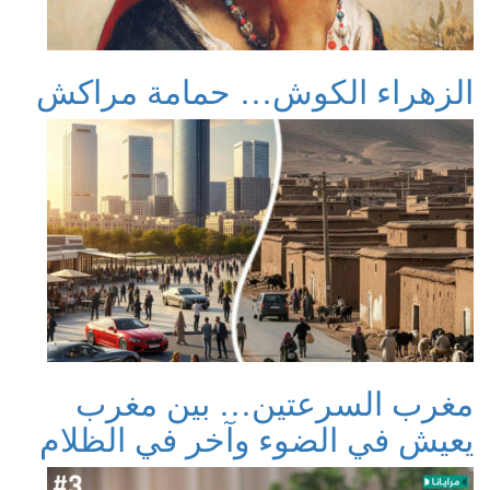
الزهراء الكوش… حمامة مراكش
مغرب السرعتين… بين مغرب
يعيش في الضوء وآخر في الظلام