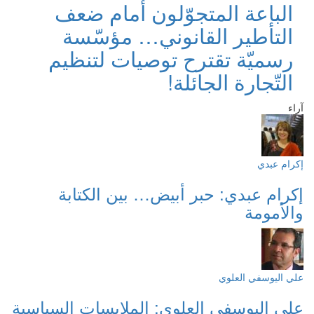
الباعة المتجوّلون أمام ضعف
التأطير القانوني… مؤسّسة
رسميّة تقترح توصيات لتنظيم
التّجارة الجائلة!
آراء
إكرام عبدي
إكرام عبدي: حبر أبيض… بين الكتابة
والأمومة
علي اليوسفي العلوي
علي اليوسفي العلوي: الملابسات السياسية