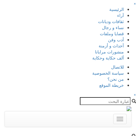
×
الرئيسية
آراء
ثقافات وديانات
نساء و رجال
قضايا وملفات
أدب وفن
أحداث و أزمنة
منشورات مرايانا
ألف حكاية وحكاية
للاتصال
سياسة الخصوصية
من نحن؟
خريطة الموقع
×
Toggle
navigation