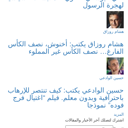
لهجرة الرسول
هشام روزاق
هشام روزاق يكتب: أخنوش، نصف الكأس
الفارغ… نصف الكأس غير المملوء
حسين الوادعي
حسين الوادعي يكتب: كيف تنتصر للإرهاب
باحترافية وبدون معلم. فيلم “اغتيال فرج
فوده” نموذجا
المزيد
اشترك لتصلك آخر الأخبار والمقالات