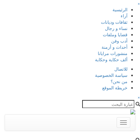
×
الرئيسية
آراء
ثقافات وديانات
نساء و رجال
قضايا وملفات
أدب وفن
أحداث و أزمنة
منشورات مرايانا
ألف حكاية وحكاية
للاتصال
سياسة الخصوصية
من نحن؟
خريطة الموقع
×
Toggle
navigation