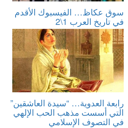
سوق عكاظ… الفيسبوك الأقدم
في تاريخ العرب 1\2
رابعة العدوية… “سيدة العاشقين”
التي أسست مذهب الحب الإلهي
في التصوف الإسلامي