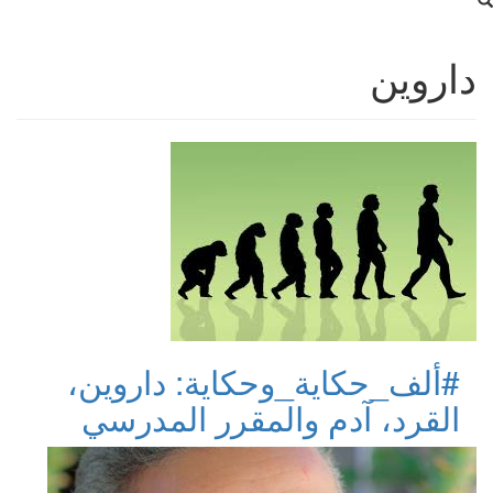
داروين
#ألف_حكاية_وحكاية: داروين،
القرد، آدم والمقرر المدرسي