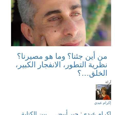
من أين جئنا؟ وما هو مصيرنا؟
نظرية التطور، الانفجار الكبير،
الخلق…؟
آراء
إكرام عبدي
إكرام عبدي: حبر أبيض… بين الكتابة