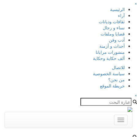
×
الرئيسية
آراء
ثقافات وديانات
نساء و رجال
قضايا وملفات
أدب وفن
أحداث و أزمنة
منشورات مرايانا
ألف حكاية وحكاية
للاتصال
سياسة الخصوصية
من نحن؟
خريطة الموقع
×
Toggle
navigation