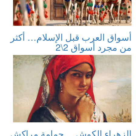
أسواق العرب قبل الإسلام… أكثر
من مجرد أسواق 2\2
الزهراء الكوش… حمامة مراكش