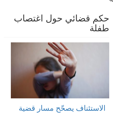
حكم قضائي حول اغتصاب
طفلة
الاستئناف يصحّح مسار قضية