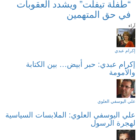
“طفلة تيفلت” ويشدد العقوبات
في حق المتهمين
آراء
إكرام عبدي
إكرام عبدي: حبر أبيض… بين الكتابة
والأمومة
علي اليوسفي العلوي
علي اليوسفي العلوي: الملابسات السياسية
لهجرة الرسول