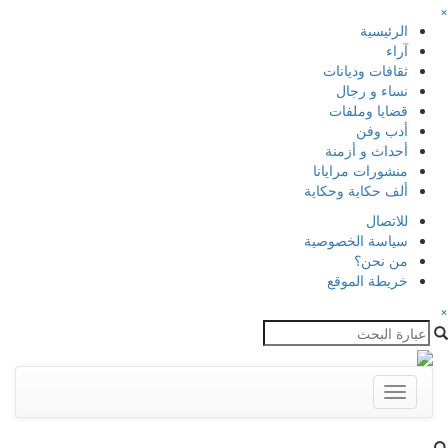
×
الرئيسية
آراء
ثقافات وديانات
نساء و رجال
قضايا وملفات
أدب وفن
أحداث و أزمنة
منشورات مرايانا
ألف حكاية وحكاية
للاتصال
سياسة الخصوصية
من نحن؟
خريطة الموقع
×
Toggle
navigation