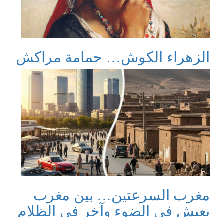
الزهراء الكوش… حمامة مراكش
مغرب السرعتين… بين مغرب
يعيش في الضوء وآخر في الظلام