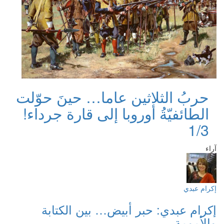
حربُ الثلاثين عاما… حينَ حوّلت
الطائفيّةُ أوروبا إلى قارة جرداء!
1/3
آراء
إكرام عبدي
إكرام عبدي: حبر أبيض… بين الكتابة
والأمومة