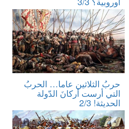
أوروبية؟ 3/3
حربُ الثلاثين عاما… الحربُ
التي أرست أركانَ الدّولة
الحديثة! 2/3