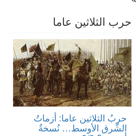
حرب الثلاثين عاما
حربُ الثلاثين عاما: أزماتُ
الشّرق الأوسط… نُسخةٌ