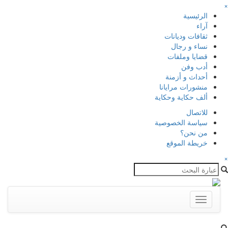
×
الرئيسية
آراء
ثقافات وديانات
نساء و رجال
قضايا وملفات
أدب وفن
أحداث و أزمنة
منشورات مرايانا
ألف حكاية وحكاية
للاتصال
سياسة الخصوصية
من نحن؟
خريطة الموقع
×
Toggle
navigation