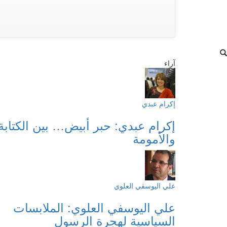
آراء
إكرام عبدي
إكرام عبدي: حبر أبيض… بين الكتابة
والأمومة
علي اليوسفي العلوي
علي اليوسفي العلوي: الملابسات
السياسية لهجرة الرسول