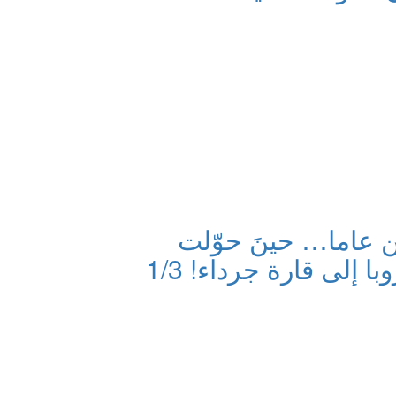
ين عاما… حينَ حوّلت
وبا إلى قارة جرداء! 1/3