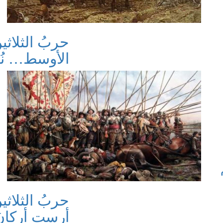
حربُ الثلاثي
الأوسط… نُسخ
حربُ الثلاث
أرست أركانَ ال