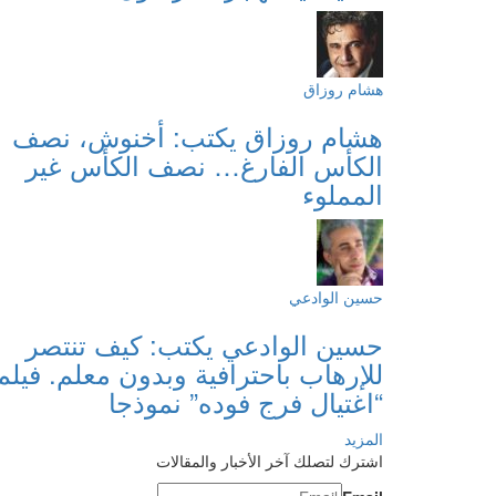
هشام روزاق
هشام روزاق يكتب: أخنوش، نصف
الكأس الفارغ… نصف الكأس غير
المملوء
حسين الوادعي
حسين الوادعي يكتب: كيف تنتصر
للإرهاب باحترافية وبدون معلم. فيلم
“اغتيال فرج فوده” نموذجا
المزيد
اشترك لتصلك آخر الأخبار والمقالات