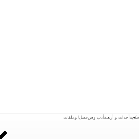
كاية
أحداث و أزمنة
أدب وفن
قضايا وملفات