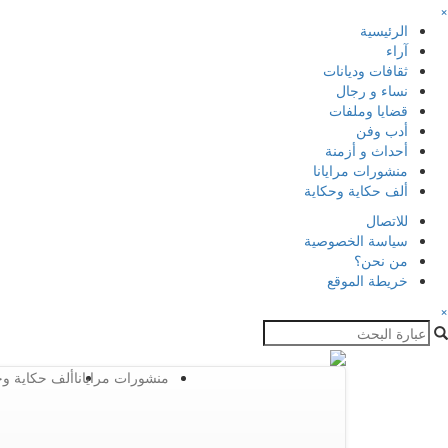
×
الرئيسية
آراء
ثقافات وديانات
نساء و رجال
قضايا وملفات
أدب وفن
أحداث و أزمنة
منشورات مرايانا
ألف حكاية وحكاية
للاتصال
سياسة الخصوصية
من نحن؟
خريطة الموقع
×
منشورات مرايانا
ألف حكاية وح