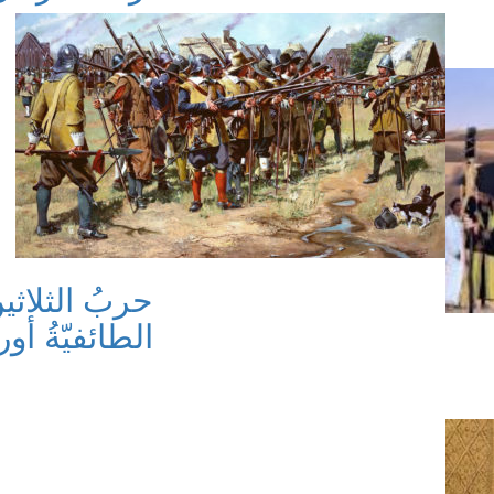
حربُ الثلاث
الطائفيّةُ أور