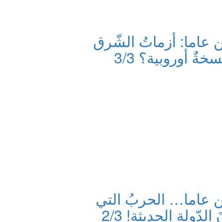
ن عاما: أزماتُ الشّرق
ةٌ أوروبية؟ 3/3
ين عاما… الحربُ التي
دّولة الحديثة! 2/3