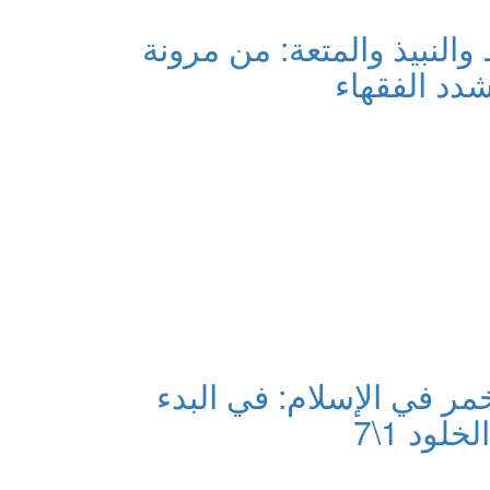
والنبيذ والمتعة: من مرونة
شدد الفقهاء
خمر في الإسلام: في البدء
لود 1\7