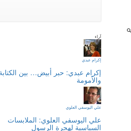
آراء
إكرام عبدي
إكرام عبدي: حبر أبيض… بين الكتابة
والأمومة
علي اليوسفي العلوي
علي اليوسفي العلوي: الملابسات
السياسية لهجرة الرسول