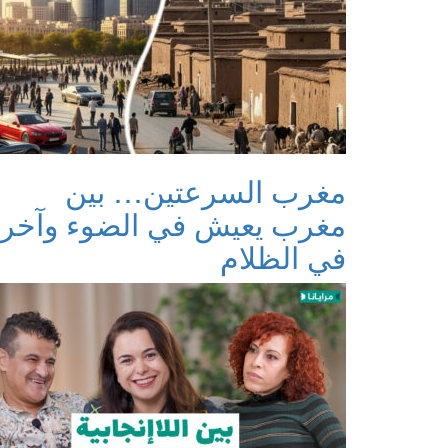
مغرب السرعتين… بين
مغرب يعيش في الضوء وآخر
في الظلام