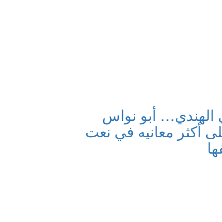
 الهندي… أبو نواس
ى أكثر معانيه في نعت
ها