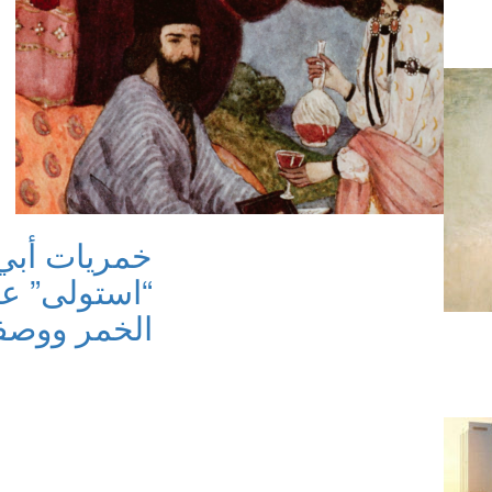
خمريات أبي
“استولى” عل
الخمر ووصف