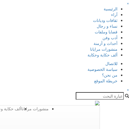
×
الرئيسية
آراء
ثقافات وديانات
نساء و رجال
قضايا وملفات
أدب وفن
أحداث و أزمنة
منشورات مرايانا
ألف حكاية وحكاية
للاتصال
سياسة الخصوصية
من نحن؟
خريطة الموقع
×
منشورات مرايانا
ألف حكاية وح