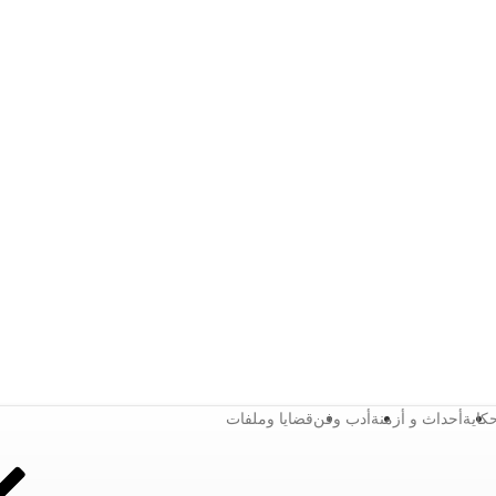
كاية
أحداث و أزمنة
أدب وفن
قضايا وملفات