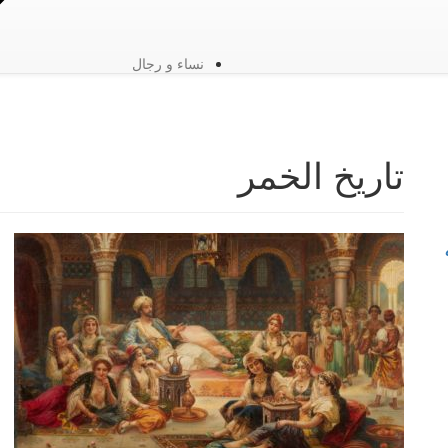
نساء و رجال
تاريخ الخمر