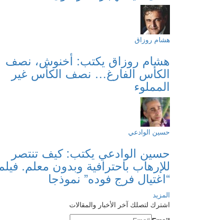
هشام روزاق
هشام روزاق يكتب: أخنوش، نصف
الكأس الفارغ… نصف الكأس غير
المملوء
حسين الوادعي
حسين الوادعي يكتب: كيف تنتصر
للإرهاب باحترافية وبدون معلم. فيلم
“اغتيال فرج فوده” نموذجا
المزيد
اشترك لتصلك آخر الأخبار والمقالات