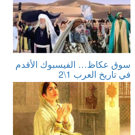
سوق عكاظ… الفيسبوك الأقدم
في تاريخ العرب 1\2