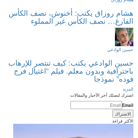
هشام روزاق يكتب: أخنوش، نصف الكأس
الفارغ… نصف الكأس غير المملوء
حسين الوادعي
حسين الوادعي يكتب: كيف تنتصر للإرهاب
باحترافية وبدون معلم. فيلم “اغتيال فرج
فوده” نموذجا
المزيد
اشترك لتصلك آخر الأخبار والمقالات
Email
الأكثر قراءة