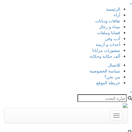
×
الرئيسية
آراء
ثقافات وديانات
نساء و رجال
قضايا وملفات
أدب وفن
أحداث و أزمنة
منشورات مرايانا
ألف حكاية وحكاية
للاتصال
سياسة الخصوصية
من نحن؟
خريطة الموقع
×
Toggle
navigation