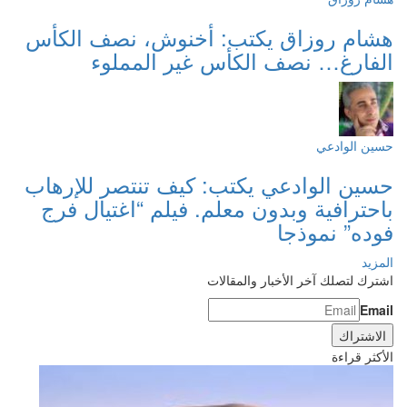
هشام روزاق يكتب: أخنوش، نصف الكأس
الفارغ… نصف الكأس غير المملوء
حسين الوادعي
حسين الوادعي يكتب: كيف تنتصر للإرهاب
باحترافية وبدون معلم. فيلم “اغتيال فرج
فوده” نموذجا
المزيد
اشترك لتصلك آخر الأخبار والمقالات
Email
الأكثر قراءة