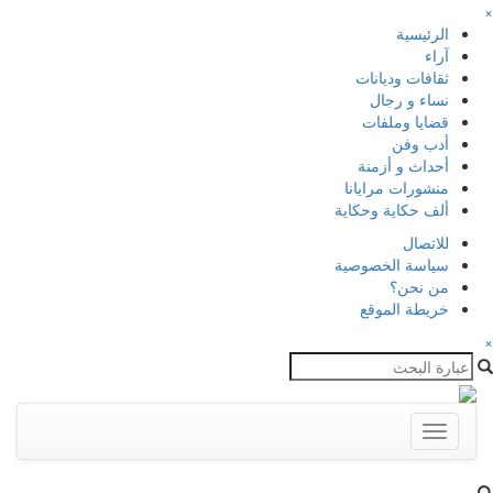
×
الرئيسية
آراء
ثقافات وديانات
نساء و رجال
قضايا وملفات
أدب وفن
أحداث و أزمنة
منشورات مرايانا
ألف حكاية وحكاية
للاتصال
سياسة الخصوصية
من نحن؟
خريطة الموقع
×
Toggle
navigation