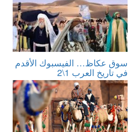
سوق عكاظ… الفيسبوك الأقدم
في تاريخ العرب 1\2