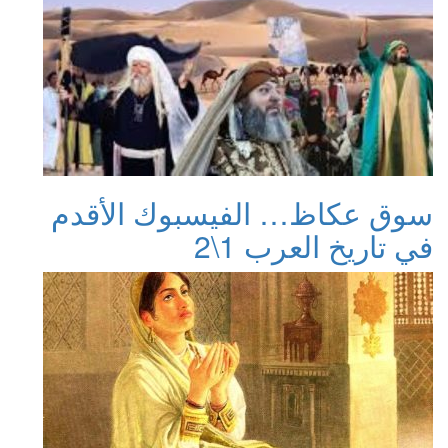
سوق عكاظ… الفيسبوك الأقدم
في تاريخ العرب 1\2