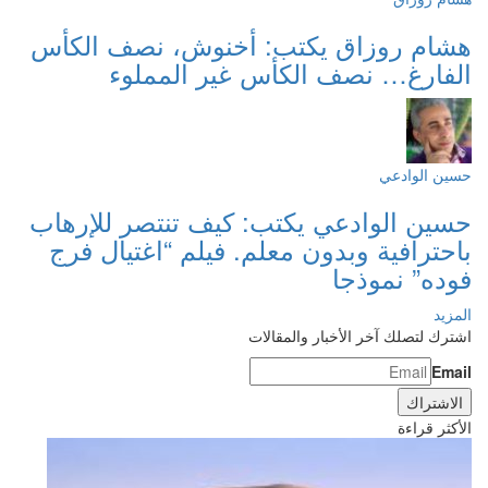
هشام روزاق يكتب: أخنوش، نصف الكأس
الفارغ… نصف الكأس غير المملوء
حسين الوادعي
حسين الوادعي يكتب: كيف تنتصر للإرهاب
باحترافية وبدون معلم. فيلم “اغتيال فرج
فوده” نموذجا
المزيد
اشترك لتصلك آخر الأخبار والمقالات
Email
الأكثر قراءة