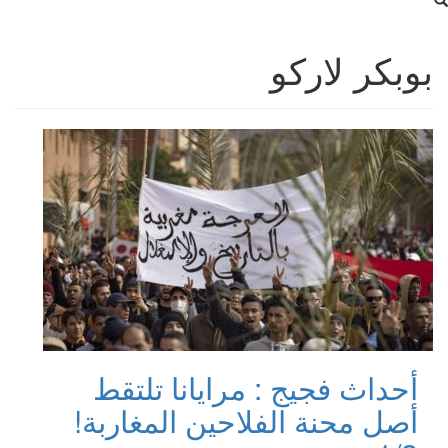
بوبكر لاركو
أحداث فجيج : مرايانا تلتقط
أصل محنة الفلاحين المغاربة!