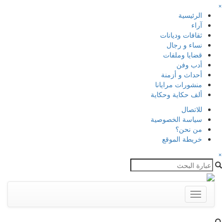
×
الرئيسية
آراء
ثقافات وديانات
نساء و رجال
قضايا وملفات
أدب وفن
أحداث و أزمنة
منشورات مرايانا
ألف حكاية وحكاية
للاتصال
سياسة الخصوصية
من نحن؟
خريطة الموقع
×
Toggle
navigation