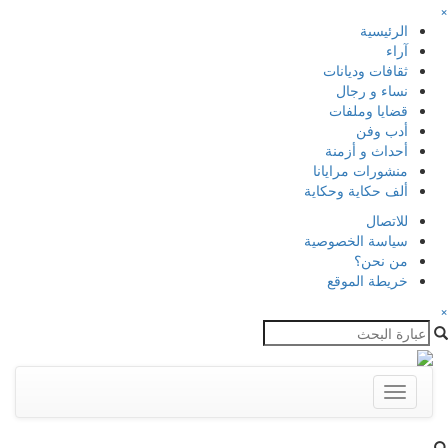
×
الرئيسية
آراء
ثقافات وديانات
نساء و رجال
قضايا وملفات
أدب وفن
أحداث و أزمنة
منشورات مرايانا
ألف حكاية وحكاية
للاتصال
سياسة الخصوصية
من نحن؟
خريطة الموقع
×
Toggle
navigation