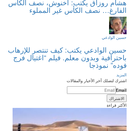
هشام روزاق يكتب: أخنوش، نصف الكأس
الفارغ… نصف الكأس غير المملوء
حسين الوادعي
حسين الوادعي يكتب: كيف تنتصر للإرهاب
باحترافية وبدون معلم. فيلم “اغتيال فرج
فوده” نموذجا
المزيد
اشترك لتصلك آخر الأخبار والمقالات
Email
الأكثر قراءة