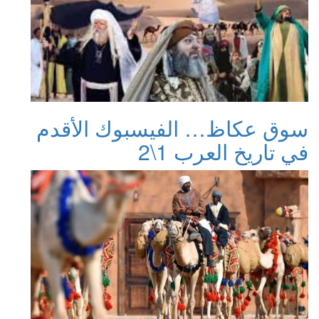
سوق عكاظ… الفيسبوك الأقدم
في تاريخ العرب 1\2