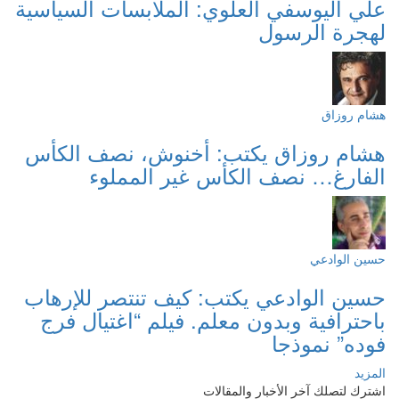
علي اليوسفي العلوي: الملابسات السياسية
لهجرة الرسول
هشام روزاق
هشام روزاق يكتب: أخنوش، نصف الكأس
الفارغ… نصف الكأس غير المملوء
حسين الوادعي
حسين الوادعي يكتب: كيف تنتصر للإرهاب
باحترافية وبدون معلم. فيلم “اغتيال فرج
فوده” نموذجا
المزيد
اشترك لتصلك آخر الأخبار والمقالات