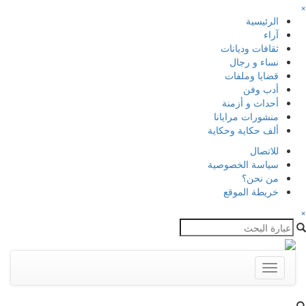
×
الرئيسية
آراء
ثقافات وديانات
نساء و رجال
قضايا وملفات
أدب وفن
أحداث و أزمنة
منشورات مرايانا
ألف حكاية وحكاية
للاتصال
سياسة الخصوصية
من نحن؟
خريطة الموقع
×
Toggle
navigation