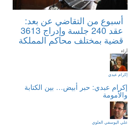
أسبوع من التقاضي عن بعد:
عقد 240 جلسة وإدراج 3613
قضية بمختلف محاكم المملكة
آراء
إكرام عبدي
إكرام عبدي: حبر أبيض… بين الكتابة
والأمومة
علي اليوسفي العلوي