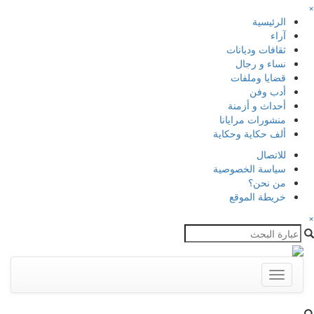
×
الرئيسية
آراء
ثقافات وديانات
نساء و رجال
قضايا وملفات
أدب وفن
أحداث و أزمنة
منشورات مرايانا
ألف حكاية وحكاية
للاتصال
سياسة الخصوصية
من نحن؟
خريطة الموقع
×
Toggle
navigation