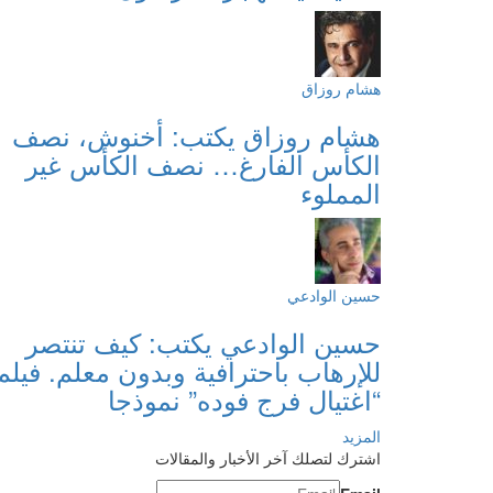
هشام روزاق
هشام روزاق يكتب: أخنوش، نصف
الكأس الفارغ… نصف الكأس غير
المملوء
حسين الوادعي
حسين الوادعي يكتب: كيف تنتصر
للإرهاب باحترافية وبدون معلم. فيلم
“اغتيال فرج فوده” نموذجا
المزيد
اشترك لتصلك آخر الأخبار والمقالات