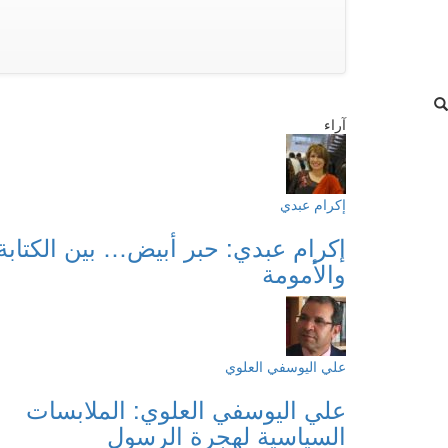
آراء
إكرام عبدي
إكرام عبدي: حبر أبيض… بين الكتابة
والأمومة
علي اليوسفي العلوي
علي اليوسفي العلوي: الملابسات
السياسية لهجرة الرسول