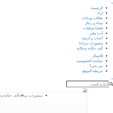
×
الرئيسية
آراء
ثقافات وديانات
نساء و رجال
قضايا وملفات
أدب وفن
أحداث و أزمنة
منشورات مرايانا
ألف حكاية وحكاية
للاتصال
سياسة الخصوصية
من نحن؟
خريطة الموقع
×
منشورات مرايانا
ألف حكاية وح