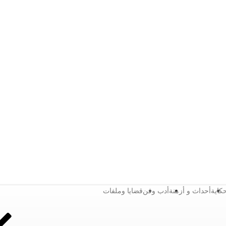
كاية
أحداث و أزمنة
أدب وفن
قضايا وملفات