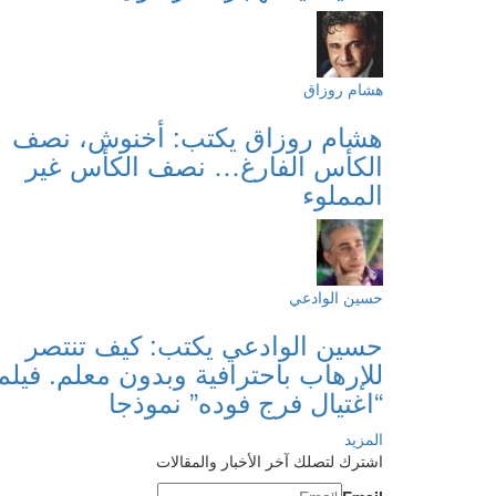
هشام روزاق
هشام روزاق يكتب: أخنوش، نصف
الكأس الفارغ… نصف الكأس غير
المملوء
حسين الوادعي
حسين الوادعي يكتب: كيف تنتصر
للإرهاب باحترافية وبدون معلم. فيلم
“اغتيال فرج فوده” نموذجا
المزيد
اشترك لتصلك آخر الأخبار والمقالات