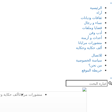
×
الرئيسية
آراء
ثقافات وديانات
نساء و رجال
قضايا وملفات
أدب وفن
أحداث و أزمنة
منشورات مرايانا
ألف حكاية وحكاية
للاتصال
سياسة الخصوصية
من نحن؟
خريطة الموقع
×
منشورات مرايانا
ألف حكاية وح