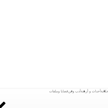
كاية
أحداث و أزمنة
أدب وفن
قضايا وملفات