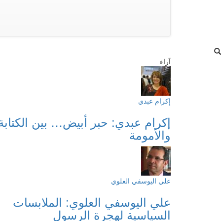
آراء
إكرام عبدي
إكرام عبدي: حبر أبيض… بين الكتابة
والأمومة
علي اليوسفي العلوي
علي اليوسفي العلوي: الملابسات
السياسية لهجرة الرسول