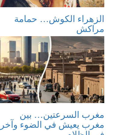
الزهراء الكوش… حمامة
مراكش
مغرب السرعتين… بين
مغرب يعيش في الضوء وآخر
في الظلام