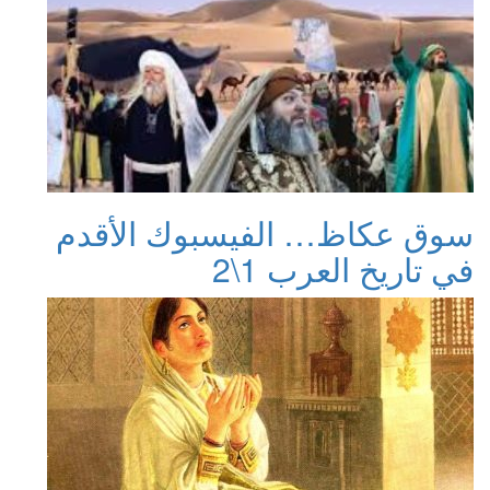
سوق عكاظ… الفيسبوك الأقدم
في تاريخ العرب 1\2