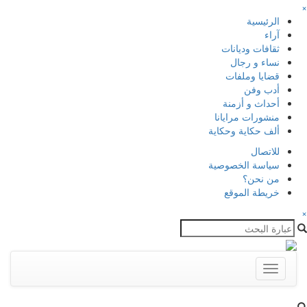
×
الرئيسية
آراء
ثقافات وديانات
نساء و رجال
قضايا وملفات
أدب وفن
أحداث و أزمنة
منشورات مرايانا
ألف حكاية وحكاية
للاتصال
سياسة الخصوصية
من نحن؟
خريطة الموقع
×
Toggle
navigation