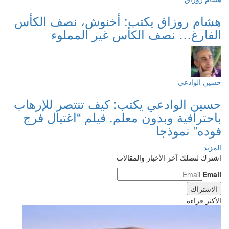
هشام روزاق يكتب: أخنوش، نصف الكأس
الفارغ… نصف الكأس غير المملوء
حسين الوادعي
حسين الوادعي يكتب: كيف تنتصر للإرهاب
باحترافية وبدون معلم. فيلم “اغتيال فرج
فوده” نموذجا
المزيد
اشترك لتصلك آخر الأخبار والمقالات
Email
الأكثر قراءة