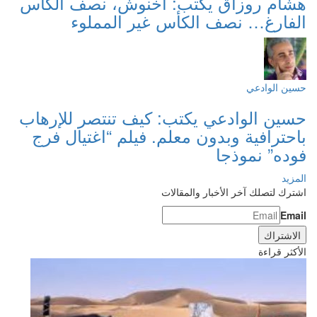
هشام روزاق يكتب: أخنوش، نصف الكأس
الفارغ… نصف الكأس غير المملوء
حسين الوادعي
حسين الوادعي يكتب: كيف تنتصر للإرهاب
باحترافية وبدون معلم. فيلم “اغتيال فرج
فوده” نموذجا
المزيد
اشترك لتصلك آخر الأخبار والمقالات
Email
الأكثر قراءة