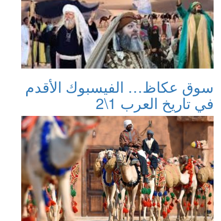
سوق عكاظ… الفيسبوك الأقدم
في تاريخ العرب 1\2