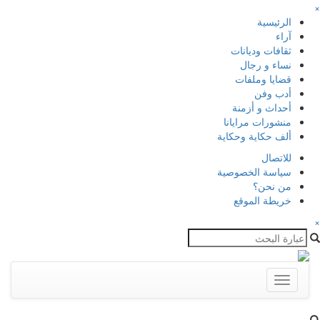
×
الرئيسية
آراء
ثقافات وديانات
نساء و رجال
قضايا وملفات
أدب وفن
أحداث و أزمنة
منشورات مرايانا
ألف حكاية وحكاية
للاتصال
سياسة الخصوصية
من نحن؟
خريطة الموقع
×
Toggle
navigation