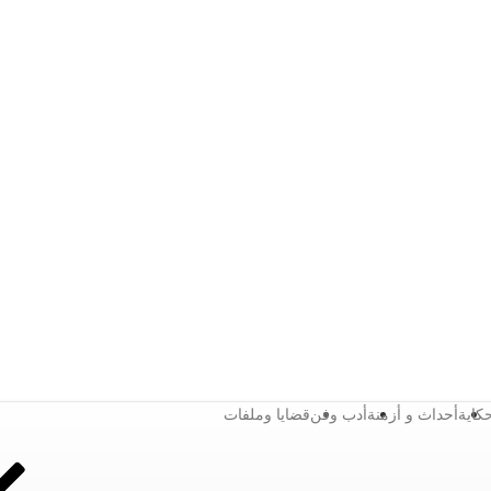
كاية
أحداث و أزمنة
أدب وفن
قضايا وملفات