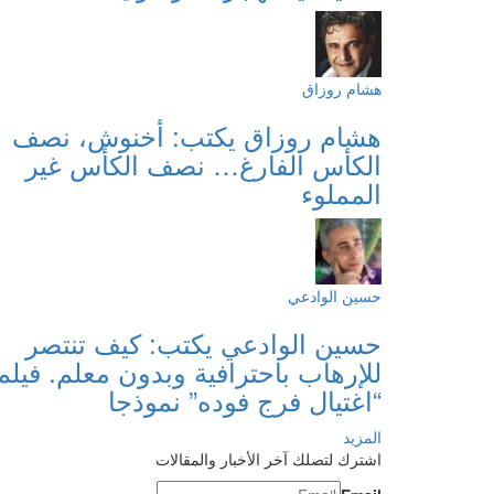
هشام روزاق
هشام روزاق يكتب: أخنوش، نصف
الكأس الفارغ… نصف الكأس غير
المملوء
حسين الوادعي
حسين الوادعي يكتب: كيف تنتصر
للإرهاب باحترافية وبدون معلم. فيلم
“اغتيال فرج فوده” نموذجا
المزيد
اشترك لتصلك آخر الأخبار والمقالات