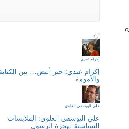
آراء
إكرام عبدي
إكرام عبدي: حبر أبيض… بين الكتابة
والأمومة
علي اليوسفي العلوي
علي اليوسفي العلوي: الملابسات
السياسية لهجرة الرسول