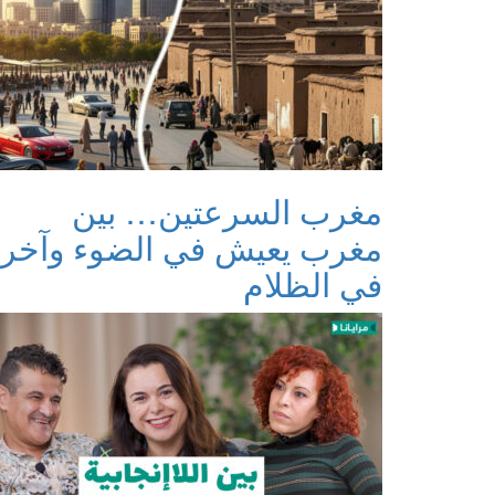
مغرب السرعتين… بين
مغرب يعيش في الضوء وآخر
في الظلام