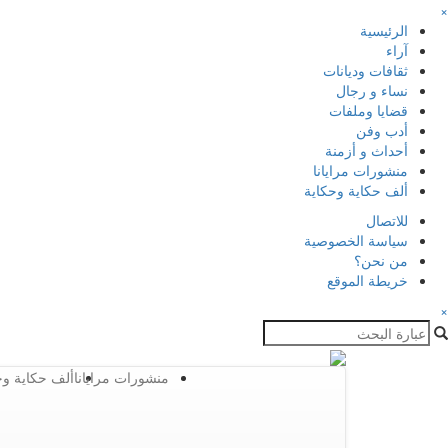
×
الرئيسية
آراء
ثقافات وديانات
نساء و رجال
قضايا وملفات
أدب وفن
أحداث و أزمنة
منشورات مرايانا
ألف حكاية وحكاية
للاتصال
سياسة الخصوصية
من نحن؟
خريطة الموقع
×
منشورات مرايانا
ألف حكاية وح