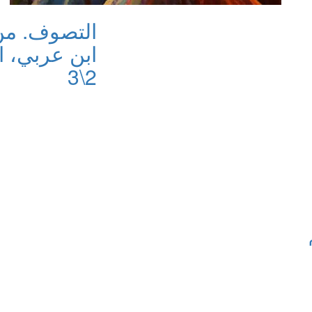
التصوف. من
ابن عربي، ا
2\3