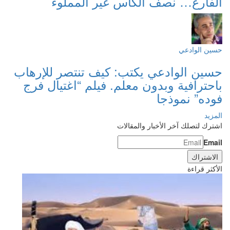
الفارغ… نصف الكأس غير المملوء
حسين الوادعي
حسين الوادعي يكتب: كيف تنتصر للإرهاب
باحترافية وبدون معلم. فيلم “اغتيال فرج
فوده” نموذجا
المزيد
اشترك لتصلك آخر الأخبار والمقالات
Email
الأكثر قراءة