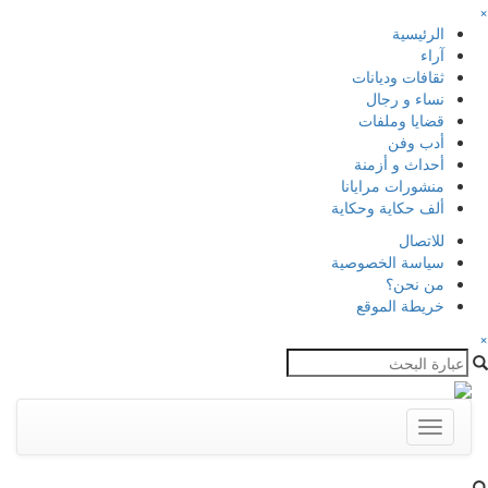
×
الرئيسية
آراء
ثقافات وديانات
نساء و رجال
قضايا وملفات
أدب وفن
أحداث و أزمنة
منشورات مرايانا
ألف حكاية وحكاية
للاتصال
سياسة الخصوصية
من نحن؟
خريطة الموقع
×
Toggle
navigation