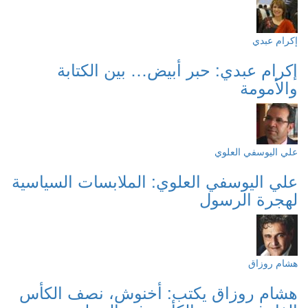
إكرام عبدي
إكرام عبدي: حبر أبيض… بين الكتابة
والأمومة
علي اليوسفي العلوي
علي اليوسفي العلوي: الملابسات السياسية
لهجرة الرسول
هشام روزاق
هشام روزاق يكتب: أخنوش، نصف الكأس