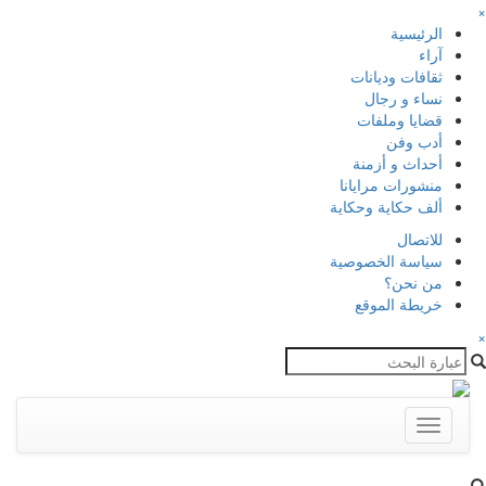
×
الرئيسية
آراء
ثقافات وديانات
نساء و رجال
قضايا وملفات
أدب وفن
أحداث و أزمنة
منشورات مرايانا
ألف حكاية وحكاية
للاتصال
سياسة الخصوصية
من نحن؟
خريطة الموقع
×
Toggle
navigation