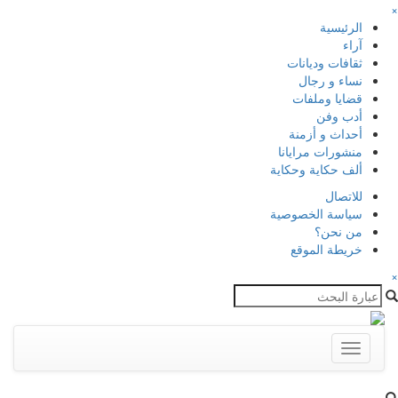
×
الرئيسية
آراء
ثقافات وديانات
نساء و رجال
قضايا وملفات
أدب وفن
أحداث و أزمنة
منشورات مرايانا
ألف حكاية وحكاية
للاتصال
سياسة الخصوصية
من نحن؟
خريطة الموقع
×
Toggle
navigation