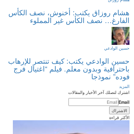
هشام روزاق يكتب: أخنوش، نصف الكأس
الفارغ… نصف الكأس غير المملوء
حسين الوادعي
حسين الوادعي يكتب: كيف تنتصر للإرهاب
باحترافية وبدون معلم. فيلم “اغتيال فرج
فوده” نموذجا
المزيد
اشترك لتصلك آخر الأخبار والمقالات
Email
الأكثر قراءة