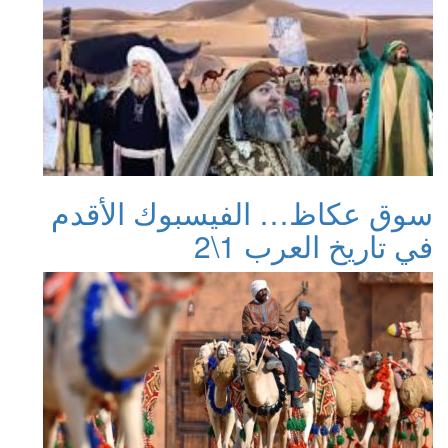
سوق عكاظ… الفيسبوك الأقدم
في تاريخ العرب 1\2