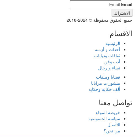
Email
جميع الحقوق محفوظة © 2024-2018
الأقسام
الرئيسية
أحداث و أزمنة
ثقافات وديانات
أدب وفن
نساء و رجال
قضايا وملفات
منشورات مرايانا
ألف حكاية وحكاية
تواصل معنا
خريطة الموقع
سياسة الخصوصية
للاتصال
من نحن؟