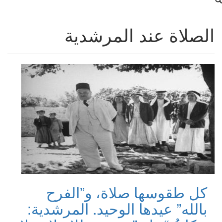
الصلاة عند المرشدية
كل طقوسها صلاة، و”الفرح
بالله” عيدها الوحيد. المرشدية: