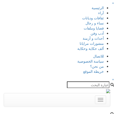
×
الرئيسية
آراء
ثقافات وديانات
نساء و رجال
قضايا وملفات
أدب وفن
أحداث و أزمنة
منشورات مرايانا
ألف حكاية وحكاية
للاتصال
سياسة الخصوصية
من نحن؟
خريطة الموقع
×
Toggle
navigation