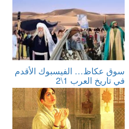
سوق عكاظ… الفيسبوك الأقدم
في تاريخ العرب 1\2