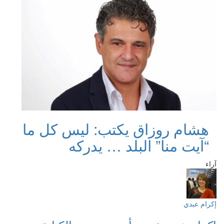
هشام روزاق يكتب: ليس كل ما
“آيت منا” البلد … يدركه
آراء
إكرام عبدي