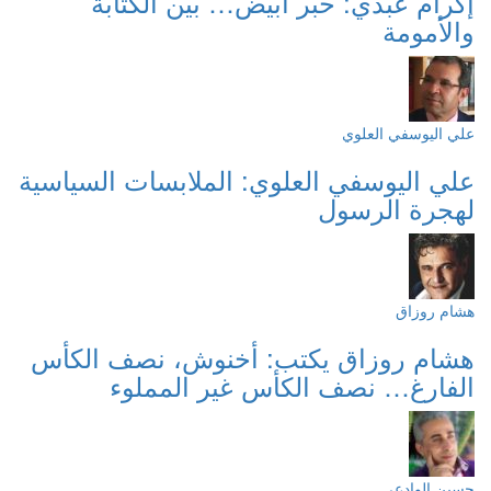
إكرام عبدي: حبر أبيض… بين الكتابة
والأمومة
علي اليوسفي العلوي
علي اليوسفي العلوي: الملابسات السياسية
لهجرة الرسول
هشام روزاق
هشام روزاق يكتب: أخنوش، نصف الكأس
الفارغ… نصف الكأس غير المملوء
حسين الوادعي