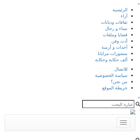
×
الرئيسية
آراء
ثقافات وديانات
نساء و رجال
قضايا وملفات
أدب وفن
أحداث و أزمنة
منشورات مرايانا
ألف حكاية وحكاية
للاتصال
سياسة الخصوصية
من نحن؟
خريطة الموقع
×
Toggle
navigation