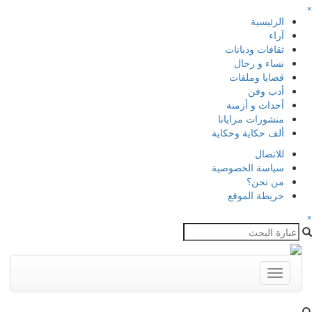
×
الرئيسية
آراء
ثقافات وديانات
نساء و رجال
قضايا وملفات
أدب وفن
أحداث و أزمنة
منشورات مرايانا
ألف حكاية وحكاية
للاتصال
سياسة الخصوصية
من نحن؟
خريطة الموقع
×
Toggle
navigation