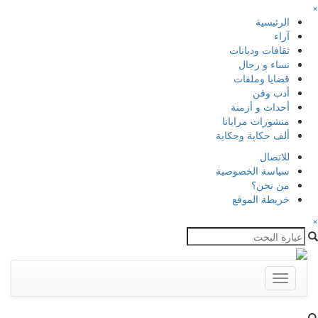
×
الرئيسية
آراء
ثقافات وديانات
نساء و رجال
قضايا وملفات
أدب وفن
أحداث و أزمنة
منشورات مرايانا
ألف حكاية وحكاية
للاتصال
سياسة الخصوصية
من نحن؟
خريطة الموقع
×
Toggle
navigation