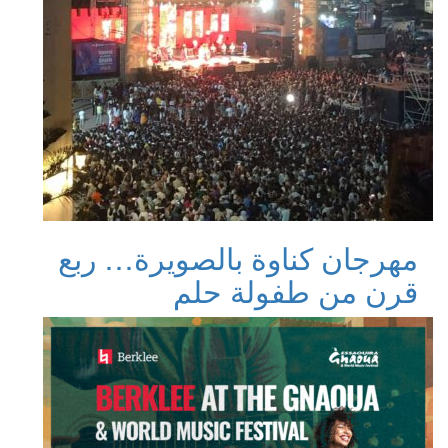
مهرجان كناوة بالصويرة… ربع
قرن من طفولة حلم