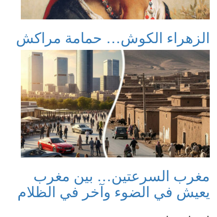
الزهراء الكوش… حمامة مراكش
مغرب السرعتين… بين مغرب
يعيش في الضوء وآخر في الظلام