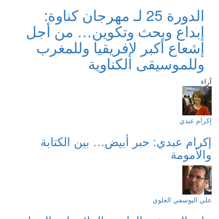
الدورة 25 لـ مهرجان كناوة:
إبداع وبحث وتكوين… من أجل
إشعاع أكبر لإفريقيا وللمغرب
وللموسيقى الكناوية
آراء
إكرام عبدي
إكرام عبدي: حبر أبيض… بين الكتابة
والأمومة
علي اليوسفي العلوي