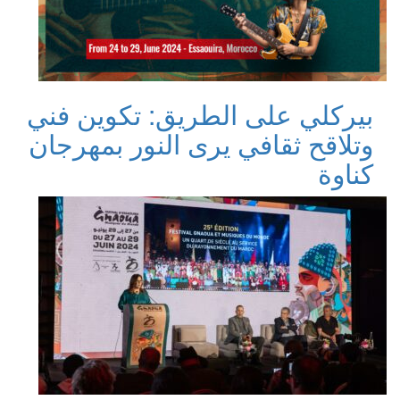
بيركلي على الطريق: تكوين فني
وتلاقح ثقافي يرى النور بمهرجان
كناوة