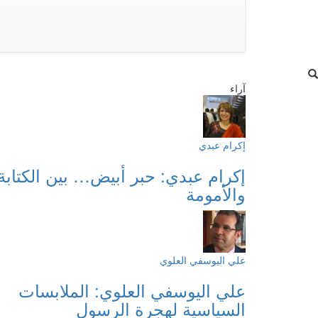
آراء
إكرام عبدي
إكرام عبدي: حبر أبيض… بين الكتابة
والأمومة
علي اليوسفي العلوي
علي اليوسفي العلوي: الملابسات
السياسية لهجرة الرسول