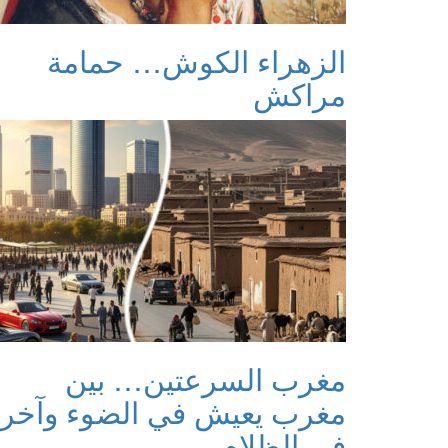
الزهراء الكوش… حمامة
مراكش
مغرب السرعتين… بين
مغرب يعيش في الضوء وآخر
في الظلام