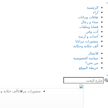
×
الرئيسية
آراء
ثقافات وديانات
نساء و رجال
قضايا وملفات
أدب وفن
أحداث و أزمنة
منشورات مرايانا
ألف حكاية وحكاية
للاتصال
سياسة الخصوصية
من نحن؟
خريطة الموقع
×
منشورات مرايانا
ألف حكاية وح