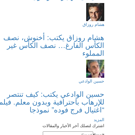
هشام روزاق
هشام روزاق يكتب: أخنوش، نصف
الكأس الفارغ… نصف الكأس غير
المملوء
حسين الوادعي
حسين الوادعي يكتب: كيف تنتصر
للإرهاب باحترافية وبدون معلم. فيلم
“اغتيال فرج فوده” نموذجا
المزيد
اشترك لتصلك آخر الأخبار والمقالات