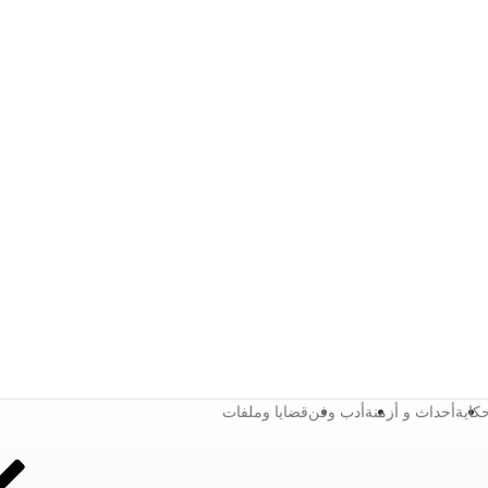
كاية
أحداث و أزمنة
أدب وفن
قضايا وملفات