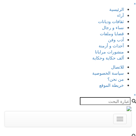
×
الرئيسية
آراء
ثقافات وديانات
نساء و رجال
قضايا وملفات
أدب وفن
أحداث و أزمنة
منشورات مرايانا
ألف حكاية وحكاية
للاتصال
سياسة الخصوصية
من نحن؟
خريطة الموقع
×
Toggle
navigation