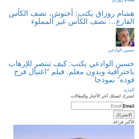
هشام روزاق يكتب: أخنوش، نصف الكأس
الفارغ… نصف الكأس غير المملوء
حسين الوادعي
حسين الوادعي يكتب: كيف تنتصر للإرهاب
باحترافية وبدون معلم. فيلم “اغتيال فرج
فوده” نموذجا
المزيد
اشترك لتصلك آخر الأخبار والمقالات
Email
الأكثر قراءة