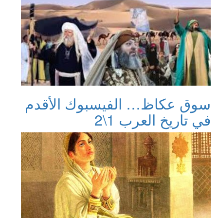
سوق عكاظ… الفيسبوك الأقدم
في تاريخ العرب 1\2