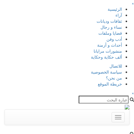
×
الرئيسية
آراء
ثقافات وديانات
نساء و رجال
قضايا وملفات
أدب وفن
أحداث و أزمنة
منشورات مرايانا
ألف حكاية وحكاية
للاتصال
سياسة الخصوصية
من نحن؟
خريطة الموقع
×
Toggle
navigation