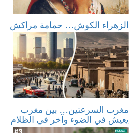
الزهراء الكوش… حمامة مراكش
مغرب السرعتين… بين مغرب
يعيش في الضوء وآخر في الظلام