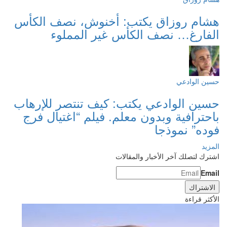
هشام روزاق يكتب: أخنوش، نصف الكأس
الفارغ… نصف الكأس غير المملوء
حسين الوادعي
حسين الوادعي يكتب: كيف تنتصر للإرهاب
باحترافية وبدون معلم. فيلم “اغتيال فرج
فوده” نموذجا
المزيد
اشترك لتصلك آخر الأخبار والمقالات
Email
الأكثر قراءة