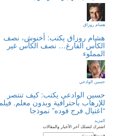
هشام روزاق
هشام روزاق يكتب: أخنوش، نصف
الكأس الفارغ… نصف الكأس غير
المملوء
حسين الوادعي
حسين الوادعي يكتب: كيف تنتصر
للإرهاب باحترافية وبدون معلم. فيلم
“اغتيال فرج فوده” نموذجا
المزيد
اشترك لتصلك آخر الأخبار والمقالات