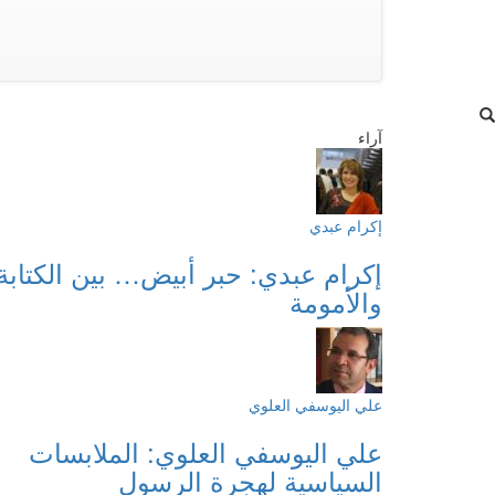
آراء
إكرام عبدي
إكرام عبدي: حبر أبيض… بين الكتابة
والأمومة
علي اليوسفي العلوي
علي اليوسفي العلوي: الملابسات
السياسية لهجرة الرسول