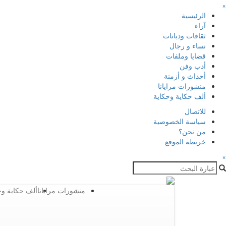
×
الرئيسية
آراء
ثقافات وديانات
نساء و رجال
قضايا وملفات
أدب وفن
أحداث و أزمنة
منشورات مرايانا
ألف حكاية وحكاية
للاتصال
سياسة الخصوصية
من نحن؟
خريطة الموقع
×
منشورات مرايانا
ألف حكاية وح