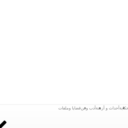
كاية
أحداث و أزمنة
أدب وفن
قضايا وملفات