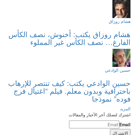
هشام روزاق
هشام روزاق يكتب: أخنوش، نصف الكأس
الفارغ… نصف الكأس غير المملوء
حسين الوادعي
حسين الوادعي يكتب: كيف تنتصر للإرهاب
باحترافية وبدون معلم. فيلم “اغتيال فرج
فوده” نموذجا
المزيد
اشترك لتصلك آخر الأخبار والمقالات
Email