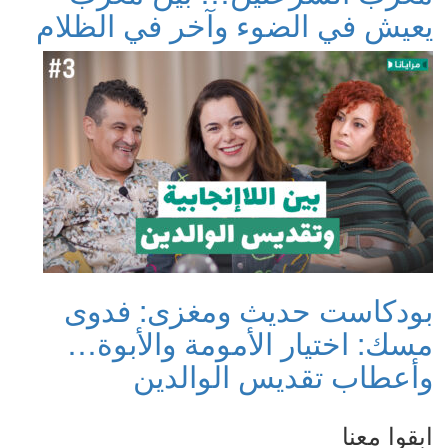
يعيش في الضوء وآخر في الظلام
بودكاست حديث ومغزى: فدوى
مسك: اختيار الأمومة والأبوة…
وأعطاب تقديس الوالدين
ابقوا معنا