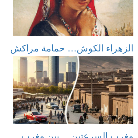
الزهراء الكوش… حمامة مراكش
مغرب السرعتين… بين مغرب