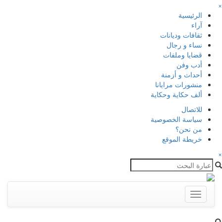
×
الرئيسية
آراء
ثقافات وديانات
نساء و رجال
قضايا وملفات
أدب وفن
أحداث و أزمنة
منشورات مرايانا
ألف حكاية وحكاية
للاتصال
سياسة الخصوصية
من نحن؟
خريطة الموقع
×
Toggle
navigation