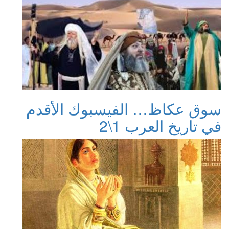
سوق عكاظ… الفيسبوك الأقدم
في تاريخ العرب 1\2