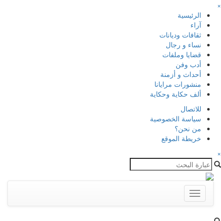
×
الرئيسية
آراء
ثقافات وديانات
نساء و رجال
قضايا وملفات
أدب وفن
أحداث و أزمنة
منشورات مرايانا
ألف حكاية وحكاية
للاتصال
سياسة الخصوصية
من نحن؟
خريطة الموقع
×
Toggle
navigation