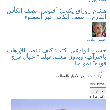
هشام روزاق يكتب: أخنوش، نصف الكأس
الفارغ… نصف الكأس غير المملوء
حسين الوادعي
حسين الوادعي يكتب: كيف تنتصر للإرهاب
باحترافية وبدون معلم. فيلم “اغتيال فرج
فوده” نموذجا
المزيد
اشترك لتصلك آخر الأخبار والمقالات
Email
الأكثر قراءة