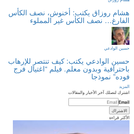
هشام روزاق يكتب: أخنوش، نصف الكأس
الفارغ… نصف الكأس غير المملوء
حسين الوادعي
حسين الوادعي يكتب: كيف تنتصر للإرهاب
باحترافية وبدون معلم. فيلم “اغتيال فرج
فوده” نموذجا
المزيد
اشترك لتصلك آخر الأخبار والمقالات
Email
الأكثر قراءة