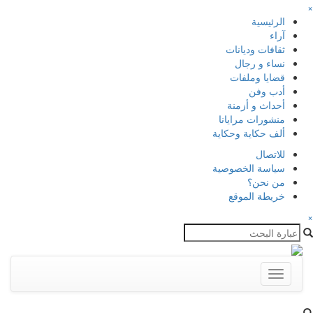
×
الرئيسية
آراء
ثقافات وديانات
نساء و رجال
قضايا وملفات
أدب وفن
أحداث و أزمنة
منشورات مرايانا
ألف حكاية وحكاية
للاتصال
سياسة الخصوصية
من نحن؟
خريطة الموقع
×
Toggle
navigation