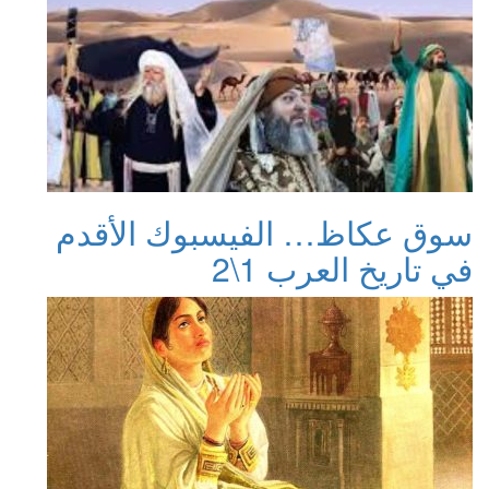
سوق عكاظ… الفيسبوك الأقدم
في تاريخ العرب 1\2