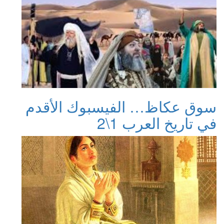
سوق عكاظ… الفيسبوك الأقدم
في تاريخ العرب 1\2