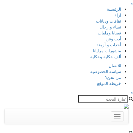
×
الرئيسية
آراء
ثقافات وديانات
نساء و رجال
قضايا وملفات
أدب وفن
أحداث و أزمنة
منشورات مرايانا
ألف حكاية وحكاية
للاتصال
سياسة الخصوصية
من نحن؟
خريطة الموقع
×
Toggle
navigation