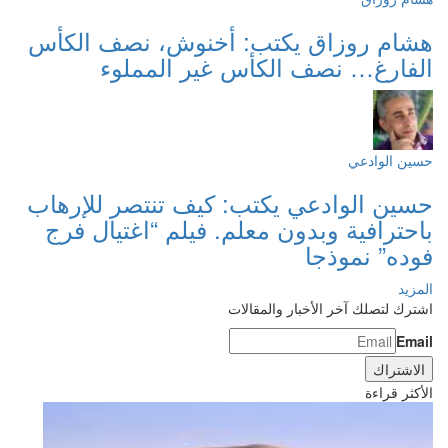
هشام روزاق يكتب: أخنوش، نصف الكأس
الفارغ… نصف الكأس غير المملوء
حسين الوادعي
حسين الوادعي يكتب: كيف تنتصر للإرهاب
باحترافية وبدون معلم. فيلم “اغتيال فرج
فوده” نموذجا
المزيد
اشترك لتصلك آخر الأخبار والمقالات
Email
الأكثر قراءة