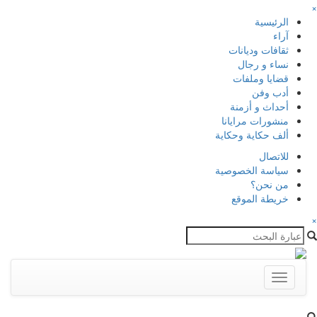
×
الرئيسية
آراء
ثقافات وديانات
نساء و رجال
قضايا وملفات
أدب وفن
أحداث و أزمنة
منشورات مرايانا
ألف حكاية وحكاية
للاتصال
سياسة الخصوصية
من نحن؟
خريطة الموقع
×
Toggle
navigation