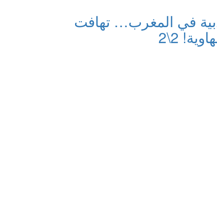
دبية في المغرب… تهافت
ية! 2\2