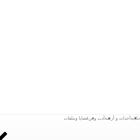
كاية
أحداث و أزمنة
أدب وفن
قضايا وملفات