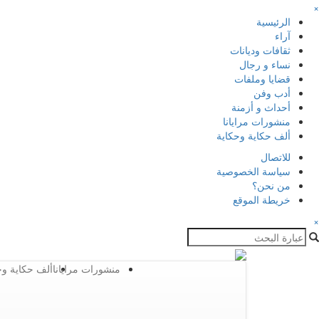
×
الرئيسية
آراء
ثقافات وديانات
نساء و رجال
قضايا وملفات
أدب وفن
أحداث و أزمنة
منشورات مرايانا
ألف حكاية وحكاية
للاتصال
سياسة الخصوصية
من نحن؟
خريطة الموقع
×
منشورات مرايانا
ألف حكاية وح