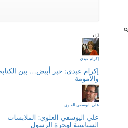
آراء
إكرام عبدي
إكرام عبدي: حبر أبيض… بين الكتابة
والأمومة
علي اليوسفي العلوي
علي اليوسفي العلوي: الملابسات
السياسية لهجرة الرسول