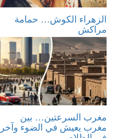
الزهراء الكوش… حمامة
مراكش
مغرب السرعتين… بين
مغرب يعيش في الضوء وآخر
في الظلام