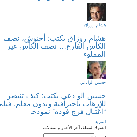
هشام روزاق
هشام روزاق يكتب: أخنوش، نصف
الكأس الفارغ… نصف الكأس غير
المملوء
حسين الوادعي
حسين الوادعي يكتب: كيف تنتصر
للإرهاب باحترافية وبدون معلم. فيلم
“اغتيال فرج فوده” نموذجا
المزيد
اشترك لتصلك آخر الأخبار والمقالات