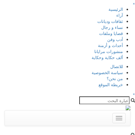
×
الرئيسية
آراء
ثقافات وديانات
نساء و رجال
قضايا وملفات
أدب وفن
أحداث و أزمنة
منشورات مرايانا
ألف حكاية وحكاية
للاتصال
سياسة الخصوصية
من نحن؟
خريطة الموقع
×
Toggle
navigation