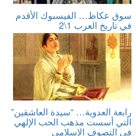
سوق عكاظ… الفيسبوك الأقدم
في تاريخ العرب 1\2
رابعة العدوية… “سيدة العاشقين”
التي أسست مذهب الحب الإلهي
في التصوف الإسلامي