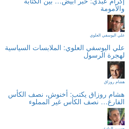
إكرام عبدي: حبر أبيض… بين الكتابة
والأمومة
علي اليوسفي العلوي
علي اليوسفي العلوي: الملابسات السياسية
لهجرة الرسول
هشام روزاق
هشام روزاق يكتب: أخنوش، نصف الكأس
الفارغ… نصف الكأس غير المملوء
حسين الوادعي