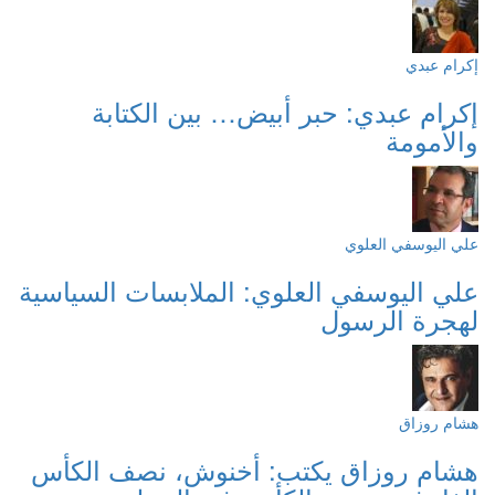
إكرام عبدي
إكرام عبدي: حبر أبيض… بين الكتابة
والأمومة
علي اليوسفي العلوي
علي اليوسفي العلوي: الملابسات السياسية
لهجرة الرسول
هشام روزاق
هشام روزاق يكتب: أخنوش، نصف الكأس