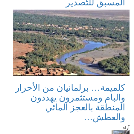
المسبق للتّصدير
كلميمة… برلمانيان من الأحرار
والبام ومستثمرون يهددون
المنطقة بالعجز المائي
والعطش…
آراء