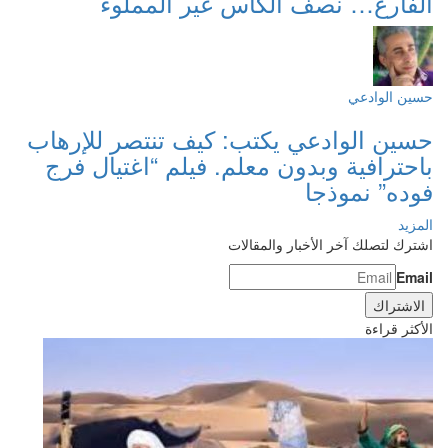
الفارغ… نصف الكأس غير المملوء
حسين الوادعي
حسين الوادعي يكتب: كيف تنتصر للإرهاب
باحترافية وبدون معلم. فيلم “اغتيال فرج
فوده” نموذجا
المزيد
اشترك لتصلك آخر الأخبار والمقالات
Email
الأكثر قراءة