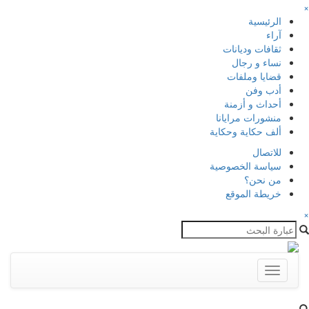
×
الرئيسية
آراء
ثقافات وديانات
نساء و رجال
قضايا وملفات
أدب وفن
أحداث و أزمنة
منشورات مرايانا
ألف حكاية وحكاية
للاتصال
سياسة الخصوصية
من نحن؟
خريطة الموقع
×
Toggle
navigation