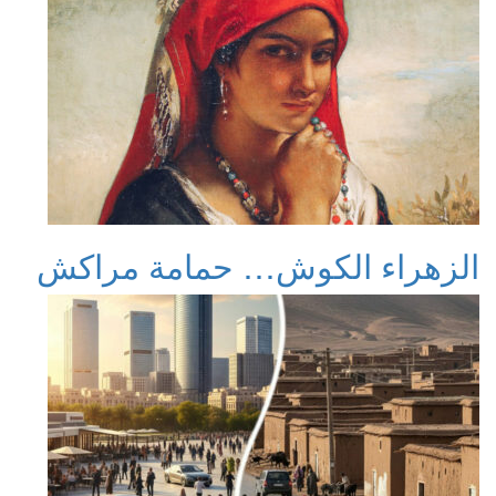
الزهراء الكوش… حمامة مراكش