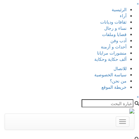
×
الرئيسية
آراء
ثقافات وديانات
نساء و رجال
قضايا وملفات
أدب وفن
أحداث و أزمنة
منشورات مرايانا
ألف حكاية وحكاية
للاتصال
سياسة الخصوصية
من نحن؟
خريطة الموقع
×
Toggle
navigation