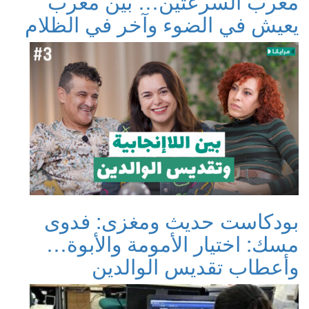
مغرب السرعتين… بين مغرب
يعيش في الضوء وآخر في الظلام
بودكاست حديث ومغزى: فدوى
مسك: اختيار الأمومة والأبوة…
وأعطاب تقديس الوالدين