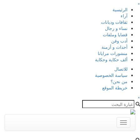
×
الرئيسية
آراء
ثقافات وديانات
نساء و رجال
قضايا وملفات
أدب وفن
أحداث و أزمنة
منشورات مرايانا
ألف حكاية وحكاية
للاتصال
سياسة الخصوصية
من نحن؟
خريطة الموقع
×
Toggle
navigation