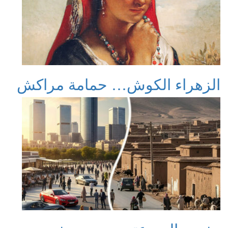
الزهراء الكوش… حمامة مراكش