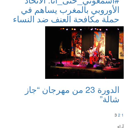
الأوروبي بالمغرب يساهم في
حملة مكافحة العنف ضد النساء
الدورة 23 من مهرجان “جاز
شالة”
Posts
<
3
2
1
pagination
آراء