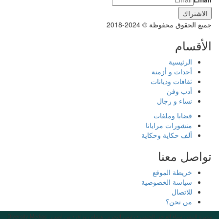
جميع الحقوق محفوظة © 2024-2018
الأقسام
الرئيسية
أحداث و أزمنة
ثقافات وديانات
أدب وفن
نساء و رجال
قضايا وملفات
منشورات مرايانا
ألف حكاية وحكاية
تواصل معنا
خريطة الموقع
سياسة الخصوصية
للاتصال
من نحن؟
مديرة النشر: سناء العاجي الحنفي • رئيس التحرير: هشام روزاق • من إصدار: Diversity Medias