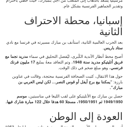
سيليا يسعدُ بالذهاب إلى الملعب من أجل بنمبارك، حيث حظي باحترام
قدير الجماهير الفرنسية بشكل عام.
سبانيا، محطة الاحتراف
لثانية
د الحرب العالمية الثانية، استأنف بن مبارك مسيرته في فرنسا مع نادي
اد باريس
.
بح محط أنظار الأندية الكُبرى، ليُفضل التحليق في سماء
مدريد نجما مع
يق أتليتيكو مدريد سنة 1948
، وتم التعاقد معهُ بملبغ
17 مليون فرنك
رنسي
، وهو مبلغ ضخم في ذلك الوقت.
ل هذا الانتقال، كتبت الصحافة الفرنسية محتجة، وقالت في عناوين
رزة:
“يمكننا بيع برج أيفل أو قوس النصر… لكن ليس العربي بن
ارك”.
ل بن مبارك مع الأتليتيكو على لقب الليغا في مناسبتين،
موسم
19 ثم 1950/1951، مسجلا 60 هدفا خلال 122 مبارة شارك فيها.
لعودة إلى الوطن
أنهى العربي مساره الأوروبي بالعودة إلى صفوف نادي مرسيليا عام 1953