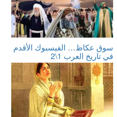
وق عكاظ… الفيسبوك الأقدم
ي تاريخ العرب 1\2