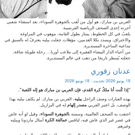
عربي بن مبارك، هو أول من لُقب بالجوهرة السوداء، بعد استفتاء شعبي
رته إحدى الصحف الرياضية الفرنسية.
عبُ في كل الخطوط، يمتاز بطول القامة، موهوب في المراوغة
لاختراق، ويسدد بكلا القدمين، مؤهلات جعلت بيليه يعترفُ له بالسبق في
اعبة الساحرة المستديرة.
 أحياء الدار البيضاء الفقيرة إلى ملاعب أوربا… رحلة طويلة شاقة،
لته يُسطر تاريخا من ذهب في عالم المستديرة.
دنان زقوري
يو 2026
تحديث :
18 يونيو 2026
ذا كُنت أنا ملكُ كرة القدم، فإن العربي بن مبارك هو إله اللعبة”.
ذه العبارات وصفَ الراحل
بيليه
، العربي بن مبارك. لم يكتَف بيليه بهذا
وصف، بل اعتبر العربي
مصدر إلهام
له في البرازيل.
تفت به الصحف العالمية، وسمته ب
الجوهرة السوداء
، وقيل لو أنه عاش
 عصر غير الذي عاش فيه، لنافس
عمالقة الكرة
أمثال ماردونا وبيليه
يرهم.
عربي بن مبارك أو الجوهرة السوداء من طليعة اللاعبين المغاربة