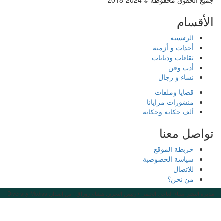
يع الحقوق محفوظة © 2024-2018
لأقسام
الرئيسية
أحداث و أزمنة
ثقافات وديانات
أدب وفن
نساء و رجال
قضايا وملفات
منشورات مرايانا
ألف حكاية وحكاية
واصل معنا
خريطة الموقع
سياسة الخصوصية
للاتصال
من نحن؟
يرة النشر: سناء العاجي الحنفي • رئيس التحرير: هشام روزاق • من إصدار: Diversity Medias