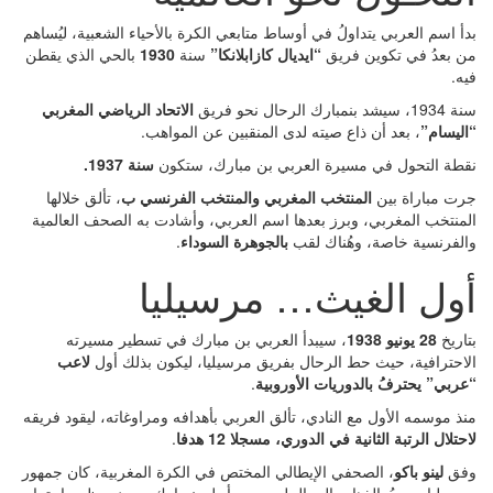
أ اسم العربي يتداولُ في أوساط متابعي الكرة بالأحياء الشعبية، ليُساهم
 بعدُ في تكوين فريق
“ايديال كازابلانكا”
سنة
1930
بالحي الذي يقطن
ه.
سيشد بنمبارك الرحال نحو فريق
الاتحاد الرياضي المغربي
ليسام”
، بعد أن ذاع صيته لدى المنقبين عن المواهب.
طة التحول في مسيرة العربي بن مبارك، ستكون
سنة 1937.
ت مباراة بين
المنتخب المغربي والمنتخب الفرنسي ب
، تألق خلالها
منتخب المغربي، وبرز بعدها اسم العربي، وأشادت به الصحف العالمية
لفرنسية خاصة، وهُناك لقب
بالجوهرة السوداء
.
ول الغيث… مرسيليا
اريخ
28 يونيو 1938
، سيبدأ العربي بن مبارك في تسطير مسيرته
احترافية، حيث حط الرحال بفريق مرسيليا، ليكون بذلك أول
لاعب
ربي” يحترفُ بالدوريات الأوروبية
.
ذ موسمه الأول مع النادي، تألق العربي بأهدافه ومراوغاته، ليقود فريقه
حتلال الرتبة الثانية في الدوري، مسجلا 12 هدفا
.
فق
لينو باكو
، الصحفي الإيطالي المختص في الكرة المغربية، كان جمهور