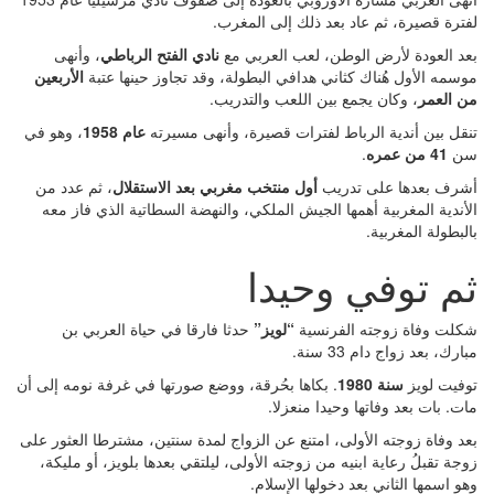
ترة قصيرة، ثم عاد بعد ذلك إلى المغرب.
د العودة لأرض الوطن، لعب العربي مع
نادي الفتح الرباطي
، وأنهى
سمه الأول هُناك كثاني هدافي البطولة، وقد تجاوز حينها عتبة
الأربعين
 العمر
، وكان يجمع بين اللعب والتدريب.
قل بين أندية الرباط لفترات قصيرة، وأنهى مسيرته
عام 1958
، وهو في
ن
41 من عمره
.
شرف بعدها على تدريب
أول منتخب مغربي بعد الاستقلال
، ثم عدد من
أندية المغربية أهمها الجيش الملكي، والنهضة السطاتية الذي فاز معه
لبطولة المغربية.
م توفي وحيدا
لت وفاة زوجته الفرنسية
“لويز”
حدثا فارقا في حياة العربي بن
ارك، بعد زواج دام 33 سنة.
فيت لويز
سنة 1980
. بكاها بحُرقة، ووضع صورتها في غرفة نومه إلى أن
ت. بات بعد وفاتها وحيدا منعزلا.
د وفاة زوجته الأولى، امتنع عن الزواج لمدة سنتين، مشترطا العثور على
جة تقبلُ رعاية ابنيه من زوجته الأولى، ليلتقي بعدها بلويز، أو مليكة،
و اسمها الثاني بعد دخولها الإسلام.