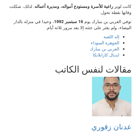
نت لويز
راعية للأسرة ومستودع أمواله، ومديرة أعماله
. لذلك، شكلت
اتها نقطة تحول.
في العربي بن مبارك يوم
16 سبتمبر 1992
، وحيدا في منزله بالدار
بيضاء، ولم يعثر على جثته إلا بعد مرور ثلاثة أيام.
إله اللعبة
الجوهرة السوداء
العربي بن مبارك
ايديال كازابلانكا
قالات لنفس الكاتب
دنان زقوري