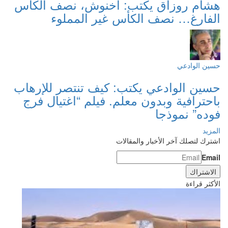
شام روزاق يكتب: أخنوش، نصف الكأس
لفارغ… نصف الكأس غير المملوء
سين الوادعي
سين الوادعي يكتب: كيف تنتصر للإرهاب
احترافية وبدون معلم. فيلم “اغتيال فرج
وده” نموذجا
مزيد
ترك لتصلك آخر الأخبار والمقالات
Emai
أكثر قراءة