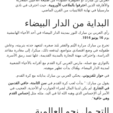
لأفارقة الذين
احترفوا بالملاعب الأوروبية
، حيث احترف في نادي
رسيليا في نهاية الثلاثينيات من القرن الماضي.
لبداية من الدار البيضاء
ى العربي بن مبارك النور بمدينة الدار البيضاء في أحد الأحياء الهامشية
وم
16 يونيو 1914
.
رع بن مبارك مرارة اليُتم والفقر مُنذ صغره، لتتعهد جدته بتربيته، وعاش
ولته في وضع اقتصادي متواضع، ليدفعه ذلك، مبكرا، إلى مغادرة مقاعد
دراسة، واحتراف مهنة النجارة بالمدينة القديمة، علها تسد رمق الأسرة.
لتوازي مع عمله، مارس العربي كرة القدم مع أقرانه بالأحياء الشعبية
دينة الدار البيضاء، وهُناك بدأت تظهر موهبته.
ي
حوار تلفزيوني
، يحكي العربي بن مبارك بداياته مع كرة القدم.
ول بن مبارك: ” بدأت لعب كرة القدم في
سن الثامنة، حافي القدمين
 الشارع
. لم يكن لدينا المال لشراء الجوارب أو الأحذية. العجيب في
أمر أن الإحساس الذي وهبه الله لنا في اليد، مثله مثل
إحساس القدم
ي حافية
“.
لتحـول نحو العالمية