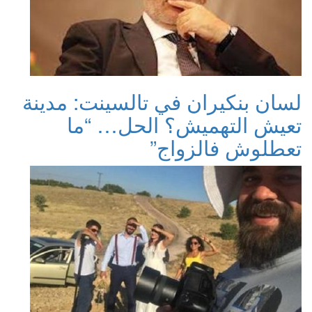
سان بنكيران في تالسينت: مدينة
عيش التهميش؟ الحل… “ما
عطلوش فالزواج”