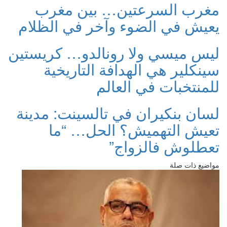
غرب السرعتين… بين مغرب
عيش في الضوء وآخر في الظلام
يس ميسي ولا رونالدو… كريستين
ينكلير هي الهدافة التاريخية
لمنتخبات في العالم
سان بنكيران في تالسينت: مدينة
عيش التهميش؟ الحل… “ما
عطلوش فالزواج”
واضيع ذات صلة