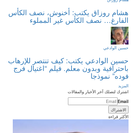
هشام روزاق يكتب: أخنوش، نصف الكأس
الفارغ… نصف الكأس غير المملوء
حسين الوادعي
حسين الوادعي يكتب: كيف تنتصر للإرهاب
باحترافية وبدون معلم. فيلم “اغتيال فرج
فوده” نموذجا
المزيد
اشترك لتصلك آخر الأخبار والمقالات
Email
الأكثر قراءة