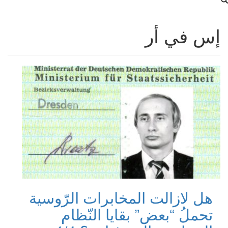
إس في أر
هل لازالت المخابرات الرّوسية
تحملُ “بعض” بقايا النّظام