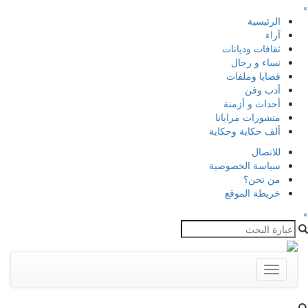
×
الرئيسية
آراء
ثقافات وديانات
نساء و رجال
قضايا وملفات
أدب وفن
أحداث و أزمنة
منشورات مرايانا
ألف حكاية وحكاية
للاتصال
سياسة الخصوصية
من نحن؟
خريطة الموقع
×
Toggle
navigation