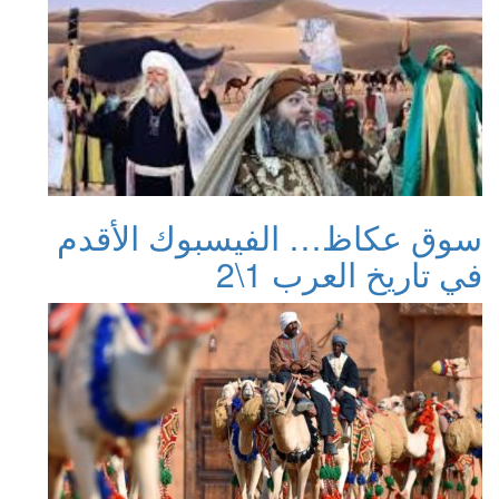
سوق عكاظ… الفيسبوك الأقدم
في تاريخ العرب 1\2