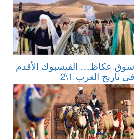
سوق عكاظ… الفيسبوك الأقدم
في تاريخ العرب 1\2