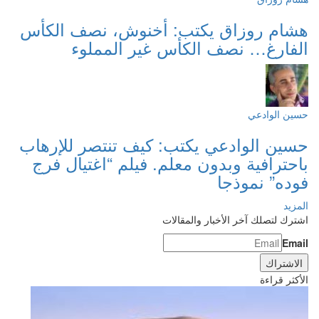
هشام روزاق يكتب: أخنوش، نصف الكأس
الفارغ… نصف الكأس غير المملوء
حسين الوادعي
حسين الوادعي يكتب: كيف تنتصر للإرهاب
باحترافية وبدون معلم. فيلم “اغتيال فرج
فوده” نموذجا
المزيد
اشترك لتصلك آخر الأخبار والمقالات
Email
الأكثر قراءة