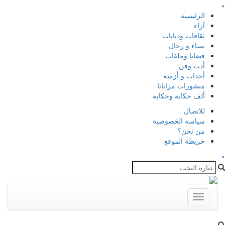
×
الرئيسية
آراء
ثقافات وديانات
نساء و رجال
قضايا وملفات
أدب وفن
أحداث و أزمنة
منشورات مرايانا
ألف حكاية وحكاية
للاتصال
سياسة الخصوصية
من نحن؟
خريطة الموقع
×
Toggle
navigation