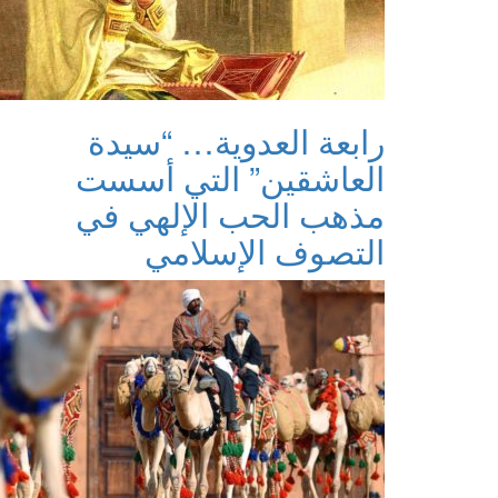
رابعة العدوية… “سيدة
العاشقين” التي أسست
مذهب الحب الإلهي في
التصوف الإسلامي