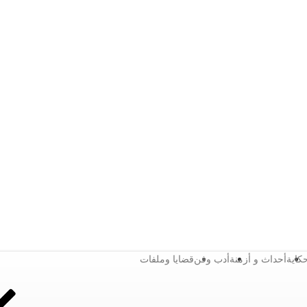
كاية
أحداث و أزمنة
أدب وفن
قضايا وملفات