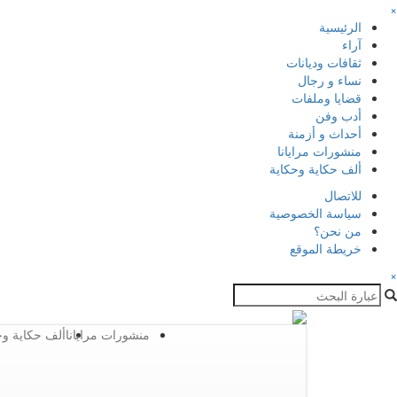
×
الرئيسية
آراء
ثقافات وديانات
نساء و رجال
قضايا وملفات
أدب وفن
أحداث و أزمنة
منشورات مرايانا
ألف حكاية وحكاية
للاتصال
سياسة الخصوصية
من نحن؟
خريطة الموقع
×
منشورات مرايانا
ألف حكاية وح