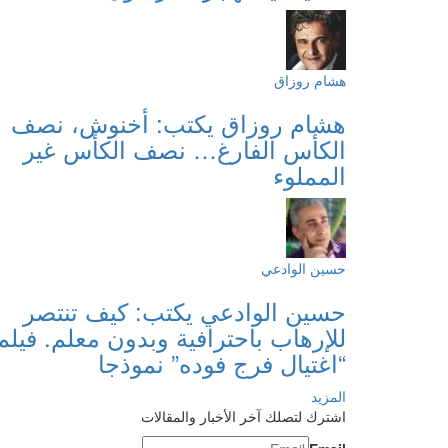
هشام روزاق
هشام روزاق يكتب: أخنوش، نصف
الكأس الفارغ… نصف الكأس غير
المملوء
حسين الوادعي
حسين الوادعي يكتب: كيف تنتصر
للإرهاب باحترافية وبدون معلم. فيلم
“اغتيال فرج فوده” نموذجا
المزيد
اشترك لتصلك آخر الأخبار والمقالات