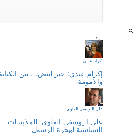
آراء
إكرام عبدي
إكرام عبدي: حبر أبيض… بين الكتابة
والأمومة
علي اليوسفي العلوي
علي اليوسفي العلوي: الملابسات
السياسية لهجرة الرسول