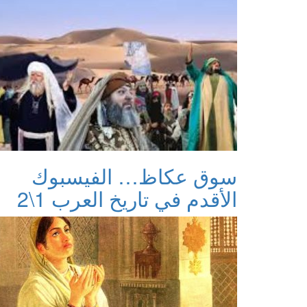
سوق عكاظ… الفيسبوك
الأقدم في تاريخ العرب 1\2