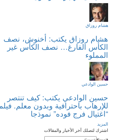
هشام روزاق
هشام روزاق يكتب: أخنوش، نصف
الكأس الفارغ… نصف الكأس غير
المملوء
حسين الوادعي
حسين الوادعي يكتب: كيف تنتصر
للإرهاب باحترافية وبدون معلم. فيلم
“اغتيال فرج فوده” نموذجا
المزيد
اشترك لتصلك آخر الأخبار والمقالات