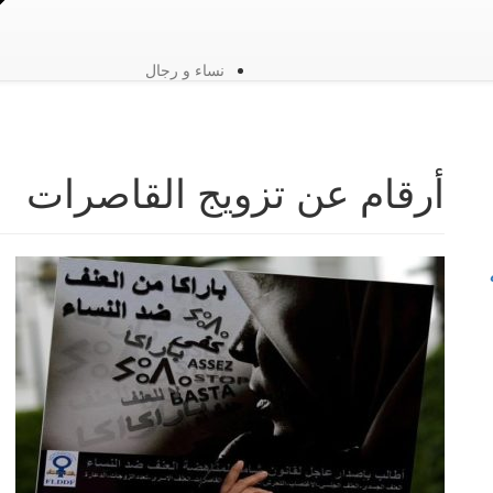
نساء و رجال
أرقام عن تزويج القاصرات