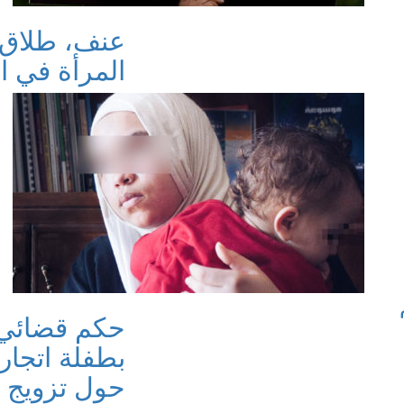
عنف، طلاق، 
المرأة في 
حكم قضائي ي
بطفلة اتجارا
حول تزويج ا