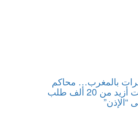
صرات بالمغرب… محاكم
المغرب تلقت أزيد من 20 ألف طلب
 “الإذن”