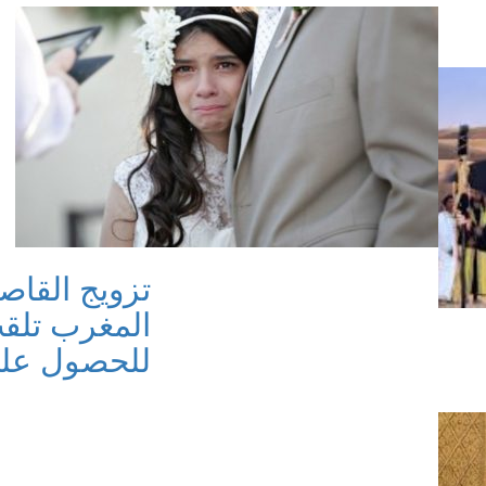
تزويج القا
للحصول على