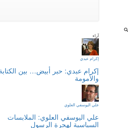
آراء
إكرام عبدي
إكرام عبدي: حبر أبيض… بين الكتابة
والأمومة
علي اليوسفي العلوي
علي اليوسفي العلوي: الملابسات
السياسية لهجرة الرسول