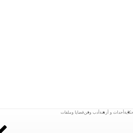
كاية
أحداث و أزمنة
أدب وفن
قضايا وملفات