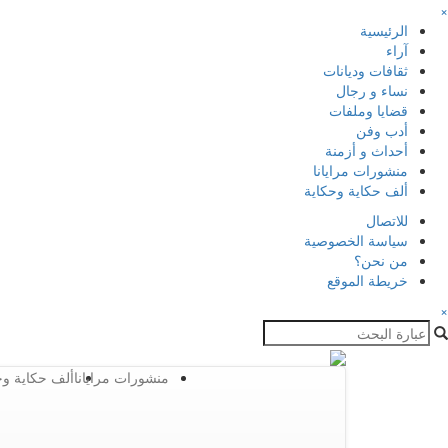
×
الرئيسية
آراء
ثقافات وديانات
نساء و رجال
قضايا وملفات
أدب وفن
أحداث و أزمنة
منشورات مرايانا
ألف حكاية وحكاية
للاتصال
سياسة الخصوصية
من نحن؟
خريطة الموقع
×
منشورات مرايانا
ألف حكاية وح