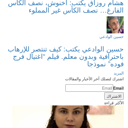
هشام روزاق يكتب: أخنوش، نصف الكأس
الفارغ… نصف الكأس غير المملوء
حسين الوادعي
حسين الوادعي يكتب: كيف تنتصر للإرهاب
باحترافية وبدون معلم. فيلم “اغتيال فرج
فوده” نموذجا
المزيد
اشترك لتصلك آخر الأخبار والمقالات
Email
الأكثر قراءة