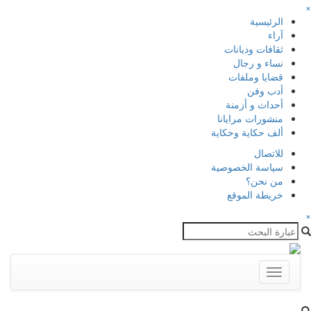
×
الرئيسية
آراء
ثقافات وديانات
نساء و رجال
قضايا وملفات
أدب وفن
أحداث و أزمنة
منشورات مرايانا
ألف حكاية وحكاية
للاتصال
سياسة الخصوصية
من نحن؟
خريطة الموقع
×
Toggle
navigation